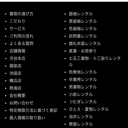
着物の選び方
振袖レンタル
こだわり
黒留袖レンタル
サービス
色留袖レンタル
ご利用の流れ
訪問着レンタル
よくある質問
婚礼衣装レンタル
店舗情報
産着・お宮参り
渋谷本店
七五三着物・十三詣りレンタ
ル
銀座店
色無地レンタル
池袋店
卒業袴レンタル
横浜店
男着物レンタル
熱海店
小紋レンタル
会社概要
つむぎレンタル
お問い合わせ
ひとえ・夏物レンタル
特定商取引法に基づく表記
浴衣レンタル
個人情報の取り扱い
喪服レンタル