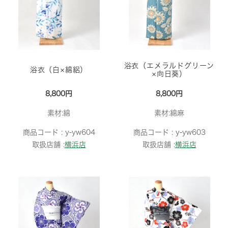
浴衣（エメラルドグリーン
浴衣（白×綿絽）
×向日葵）
8,800円
8,800円
素材:綿
素材:綿麻
商品コード :
y-yw604
商品コード :
y-yw603
取扱店舗 :
横浜店
取扱店舗 :
横浜店