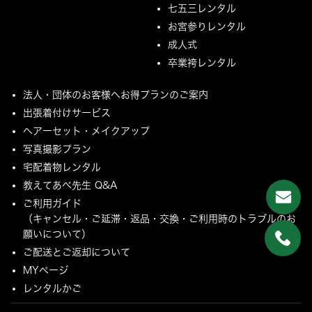
七五三レンタル
お宮参りレンタル
成人式
卒業袴レンタル
法人・団体のお客様へお得プランのご案内
出張着付けサービス
ヘアーセット・メイクアップ
写真撮影プラン
宅配着物レンタル
教えてあべ先生 Q&A
ご利用ガイド
（キャンセル・ご延滞・返品・交換・ご利用時のトラブルのお
願いについて）
ご配送とご返却について
MYページ
レンタルかご