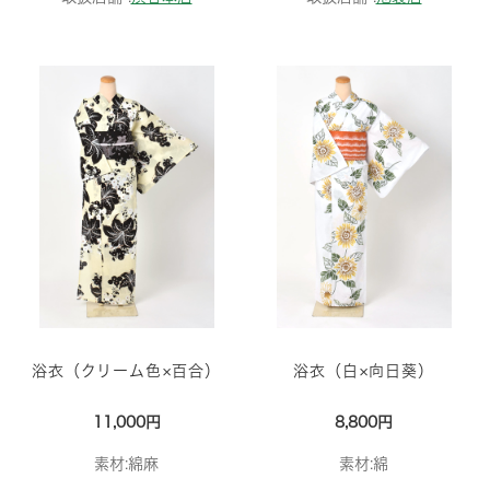
浴衣（クリーム色×百合）
浴衣（白×向日葵）
11,000円
8,800円
素材:綿麻
素材:綿