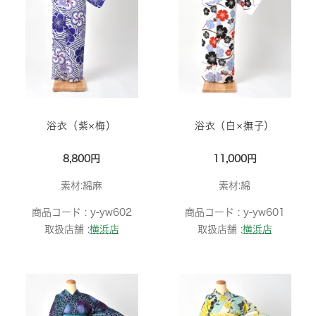
浴衣（紫×梅）
浴衣（白×撫子）
8,800円
11,000円
素材:綿麻
素材:綿
商品コード :
y-yw602
商品コード :
y-yw601
取扱店舗 :
横浜店
取扱店舗 :
横浜店