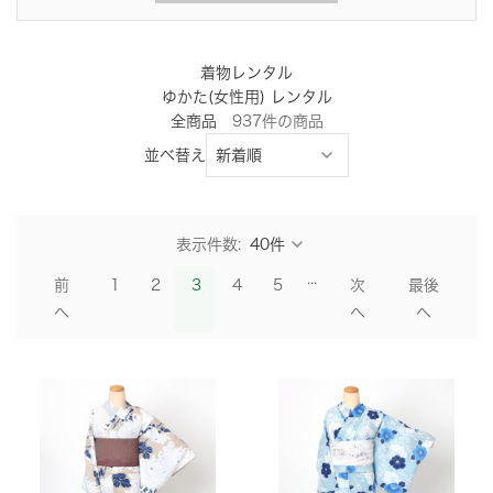
着物レンタル
ゆかた(女性用) レンタル
全商品
937
件
の商品
並べ替え
表示件数:
...
前
1
2
3
4
5
次
最後
へ
へ
へ