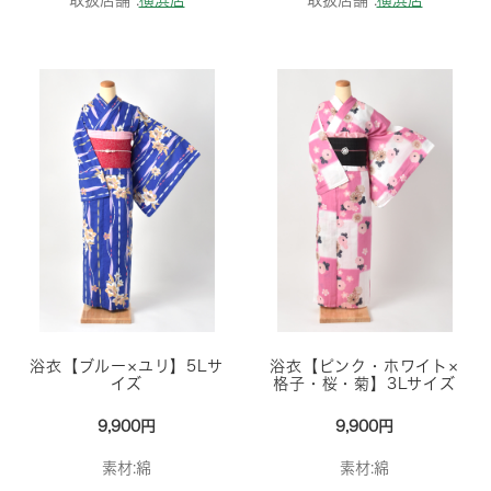
取扱店舗 :
横浜店
取扱店舗 :
横浜店
浴衣【ブルー×ユリ】5Lサ
浴衣【ピンク・ホワイト×
イズ
格子・桜・菊】3Lサイズ
9,900円
9,900円
素材:綿
素材:綿