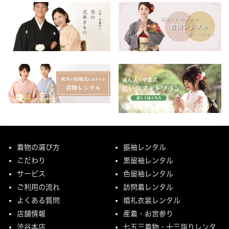
着物の選び方
振袖レンタル
こだわり
黒留袖レンタル
サービス
色留袖レンタル
ご利用の流れ
訪問着レンタル
よくある質問
婚礼衣装レンタル
店舗情報
産着・お宮参り
渋谷本店
七五三着物・十三詣りレンタ