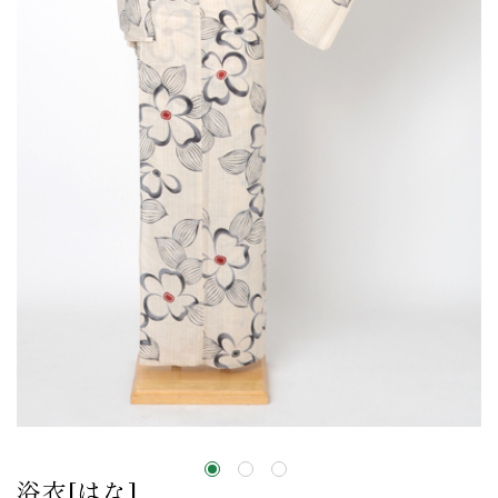
浴衣[はな]