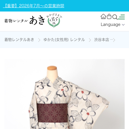
【重要】2026年7月～の営業時間
Language
着物レンタルあき
ゆかた(女性用) レンタル
渋谷本店
浴衣[