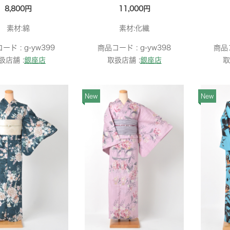
8,800円
11,000円
素材:綿
素材:化繊
ード :
g-yw399
商品コード :
g-yw398
商品
扱店舗 :
銀座店
取扱店舗 :
銀座店
取
New
New