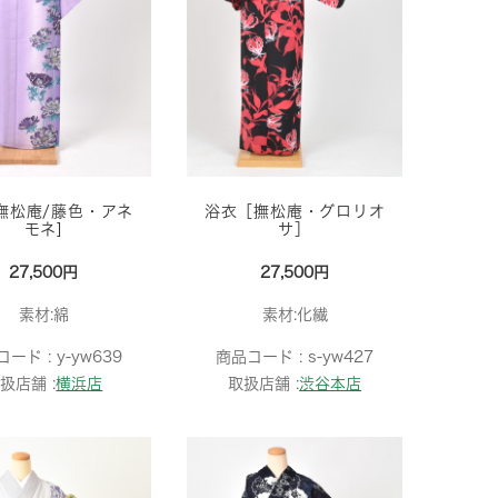
撫松庵/藤色・アネ
浴衣［撫松庵・グロリオ
モネ]
サ］
27,500円
27,500円
素材:綿
素材:化繊
コード :
y-yw639
商品コード :
s-yw427
扱店舗 :
横浜店
取扱店舗 :
渋谷本店