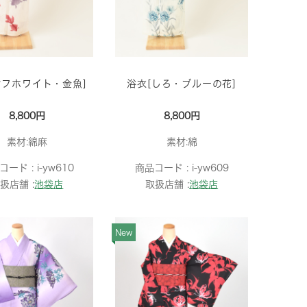
オフホワイト・金魚]
浴衣[しろ・ブルーの花]
8,800円
8,800円
素材:綿麻
素材:綿
コード :
i-yw610
商品コード :
i-yw609
扱店舗 :
池袋店
取扱店舗 :
池袋店
New