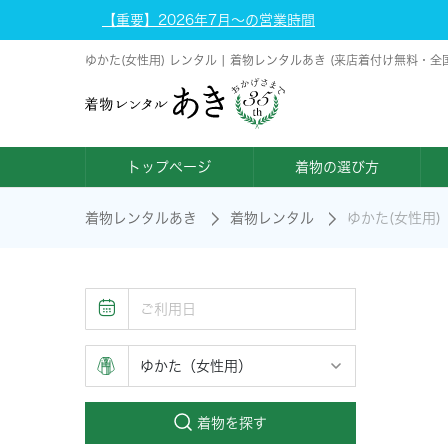
【重要】2026年7月～の営業時間
ゆかた(女性用) レンタル | 着物レンタルあき (来店着付け無料・全
トップページ
着物の選び方
着物レンタルあき
着物レンタル
ゆかた(女性用)
着物を探す