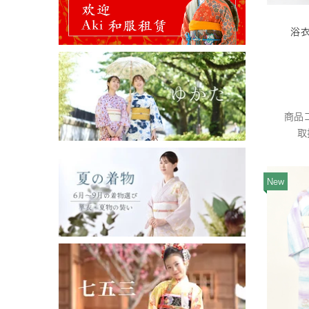
浴
商品コ
取
New