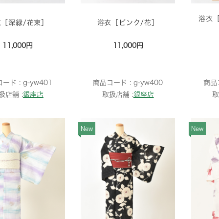
浴衣
衣［深緑/花束］
浴衣［ピンク/花］
11,000円
11,000円
ード :
g-yw401
商品コード :
g-yw400
商品
扱店舗 :
銀座店
取扱店舗 :
銀座店
取
New
New