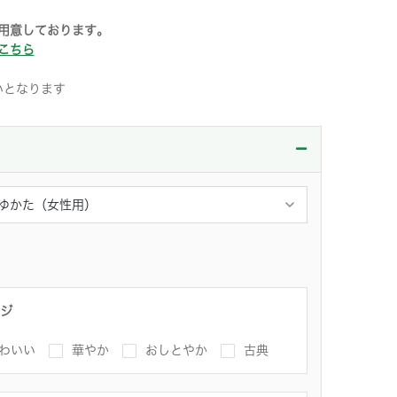
用意しております。
こちら
いとなります
ジ
わいい
華やか
おしとやか
古典