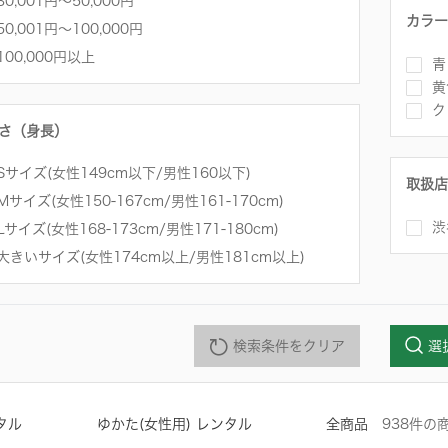
30,001円～50,000円
カラー
50,001円～100,000円
100,000円以上
青
黄
ク
さ（身長）
Sサイズ(女性149cm以下/男性160以下)
取扱店
Mサイズ(女性150-167cm/男性161-170cm)
渋
Lサイズ(女性168-173cm/男性171-180cm)
大きいサイズ(女性174cm以上/男性181cm以上)
検索条件をクリア
選
タル
ゆかた(女性用) レンタル
全商品
938
件
の