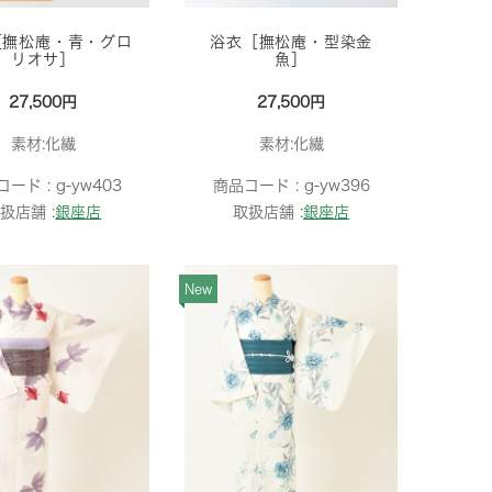
［撫松庵・青・グロ
浴衣［撫松庵・型染金
リオサ］
魚］
27,500円
27,500円
素材:化繊
素材:化繊
コード :
g-yw403
商品コード :
g-yw396
扱店舗 :
銀座店
取扱店舗 :
銀座店
New