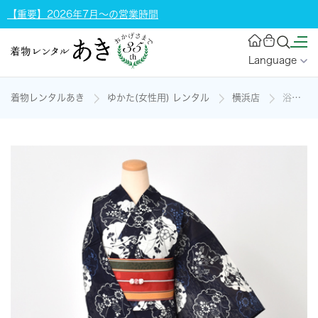
【重要】2026年7月～の営業時間
Language
着物レンタルあき
ゆかた(女性用) レンタル
横浜店
浴衣[紺/雪輪・花]の着物レンタル