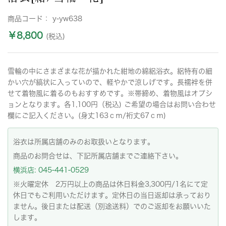
商品コード：
y-yw638
￥8,800
(税込)
雪輪の中にさまざまな花が描かれた紺地の綿絽浴衣。絽特有の細
かい穴が縞状に入っていので、軽やかで涼しげです。長襦袢を併
せて着物風に着るのもおすすめです。※帯締め、着物風はオプシ
ョンとなります。各1,100円（税込) ご希望の場合はお問い合わせ
欄にご記入ください。(身丈163ｃｍ/裄丈67ｃｍ)
浴衣は所属店舗のみのお取扱いとなります。
商品のお問合せは、下記所属店舗までご連絡下さい。
横浜店: 045-441-0529
※火曜定休 2万円以上の商品は休日料金3,300円/1名にて定
休日でもご利用いただけます。定休日の当日返却は承っており
ません。後日または配送（別途送料）でのご返却をお願いいた
します。