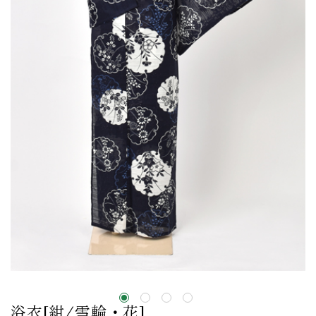
浴衣[紺/雪輪・花]