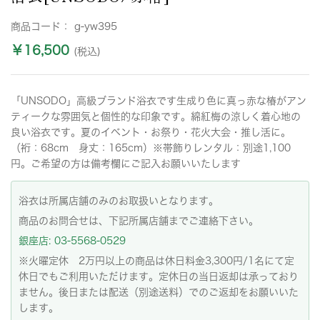
商品コード：
g-yw395
￥16,500
(税込)
「UNSODO」高級ブランド浴衣です生成り色に真っ赤な椿がアン
ティークな雰囲気と個性的な印象です。綿紅梅の涼しく着心地の
良い浴衣です。夏のイベント・お祭り・花火大会・推し活に。
（裄：68cm 身丈：165cm）※帯飾りレンタル：別途1,100
円。ご希望の方は備考欄にご記入お願いいたします
浴衣は所属店舗のみのお取扱いとなります。
商品のお問合せは、下記所属店舗までご連絡下さい。
銀座店: 03-5568-0529
※火曜定休 2万円以上の商品は休日料金3,300円/1名にて定
休日でもご利用いただけます。定休日の当日返却は承っており
ません。後日または配送（別途送料）でのご返却をお願いいた
します。