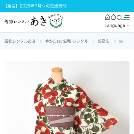
【重要】2026年7月～の営業時間
Language
着物レンタルあき
ゆかた(女性用) レンタル
銀座店
浴衣[UNSODO/赤椿]の着物レンタル