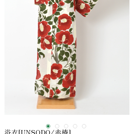
浴衣[UNSODO/赤椿]