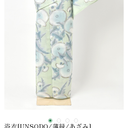
浴衣[UNSODO/薄緑/あざみ]