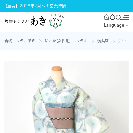
【重要】2026年7月～の営業時間
Language
着物レンタルあき
ゆかた(女性用) レンタル
横浜店
浴衣[UNSODO/薄緑/あざみ]の着物レンタル