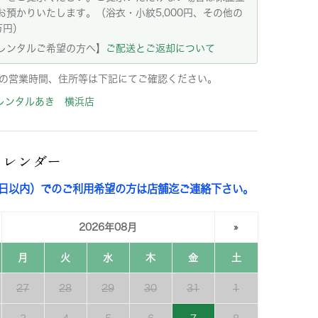
お預かりいたします。（浴衣・小紋5,000円、その他の
万円）
レンタルご希望の方へ】
ご配送とご返却について
の営業時間、住所等は下記にてご確認ください。
レンタルあき 横浜店
カレンダー
3日以内）でのご利用希望の方は店舗迄ご連絡下さい。
2026年08月
»
月
火
水
木
金
土
27
28
29
30
31
1