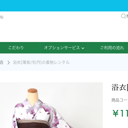
料)
こだわり
オプションサービス
ご利用の流れ
店
浴衣[薄紫/牡丹]の着物レンタル
浴衣
商品コ
￥11