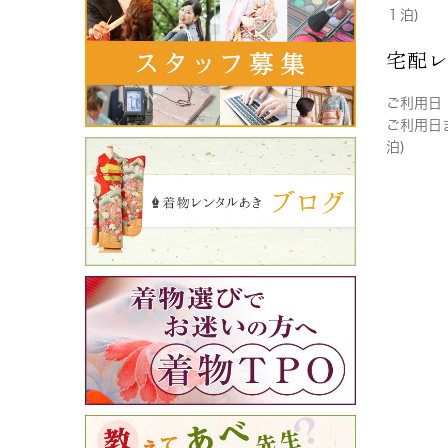
１泊)
宅配
ご利用日
ご利用日
泊)