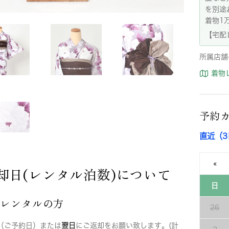
を別途
着物1
【宅配
所属店舗
着物
予約
直近（
«
却日(レンタル泊数)について
日
店レンタルの方
26
（ご予約日）または
翌日
にご返却をお願い致します。(計