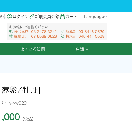
検索
ログイン
新規会員登録
カート
Language
よくある質問
店舗
[薄紫/牡丹]
ード：
y-yw629
,000
(税込)