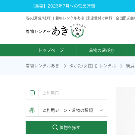
【重要】2026年7月～の営業時間
浴衣[薄紫/牡丹] | 着物レンタルあき (来店着付け無料・全国配送無
トップページ
着物の選び方
着物レンタルあき
ゆかた(女性用) レンタル
横浜
着物を探す