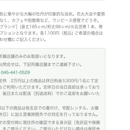
色に華やかな大輪の牡丹が印象的な浴衣。花火大会や夏祭
なく、カフェや街散策など、ワンピース感覚でどうぞ。
ブランド］(身丈165ｃｍ/裄丈68ｃｍ)※兵児帯１本、帯
プションとなります。各1,100円（税込) ご希望の場合は
わせ欄にご記入ください。
所属店舗のみのお取扱いとなります。
お問合せは、下記所属店舗までご連絡下さい。
045-441-0529
定休 2万円以上の商品は休日料金3,300円/1名にて定
もご利用いただけます。定休日の当日返却は承っており
。後日または配送（別途送料）でのご返却をお願いいた
。
円以下の商品は他支店での着付け、宅配レンタル、火曜
休日）に加え営業時間外での対応を行っておりません。
での受付時に現住所の確認できる身分証（免許証や保険
）をご提示ください。ご提示いただけない場合は保証金