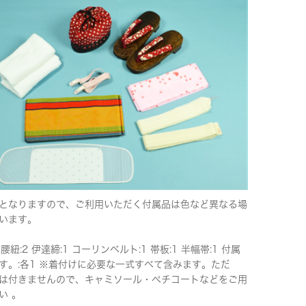
となりますので、ご利用いただく付属品は色など異なる場
います。
 腰紐:2 伊達締:1 コーリンベルト:1 帯板:1 半幅帯:1 付属
す。:各1 ※着付けに必要な一式すべて含みます。ただ
は付きませんので、キャミソール・ペチコートなどをご用
い 。