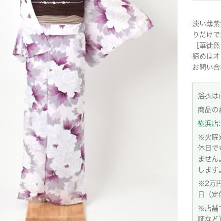
淡い薄紫
りだけで
［華徒然
締めはオ
お問い合
浴衣は
商品の
横浜店: 
※火曜
休日で
ません
します
※2万
日（定
※店舗
証など