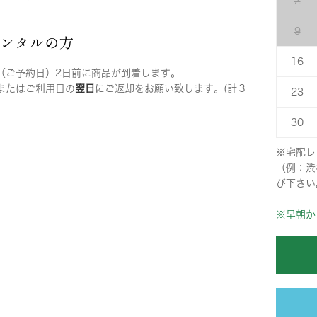
2
9
レンタルの方
16
（ご予約日）2日前に商品が到着します。
またはご利用日の
翌日
にご返却をお願い致します。(計３
23
30
※宅配レ
（例：渋
び下さい
※早朝か