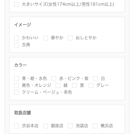
大きいサイズ(女性174cm以上/男性181cm以上)
イメージ
かわいい
華やか
おしとやか
古典
カラー
青・紺・水色
赤・ピンク・紫
白
黄色・オレンジ
緑
黒
グレー
クリーム・ベージュ・茶色
取扱店舗
渋谷本店
銀座店
池袋店
横浜店