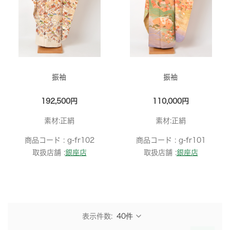
振袖
振袖
192,500円
110,000円
素材:正絹
素材:正絹
商品コード :
g-fr102
商品コード :
g-fr101
取扱店舗 :
銀座店
取扱店舗 :
銀座店
表示件数: