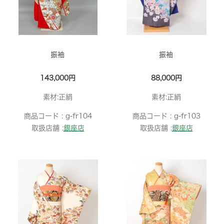
振袖
振袖
143,000円
88,000円
素材:正絹
素材:正絹
商品コード :
g-fr104
商品コード :
g-fr103
取扱店舗 :
銀座店
取扱店舗 :
銀座店