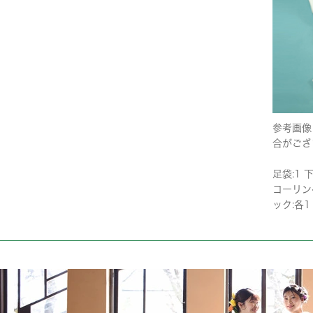
参考画像
合がござ
足袋:1 下
コーリンベ
ック:各