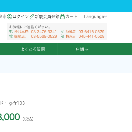
検索
ログイン
新規会員登録
カート
Language
よくある質問
店舗
ード：
g-fr133
,000
(税込)