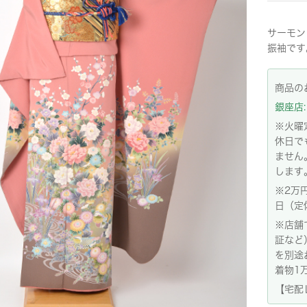
サーモン
振袖です
商品の
銀座店: 
※火曜
休日で
ません
します
※2万
日（定
※店舗
証など
を別途
着物1
【宅配