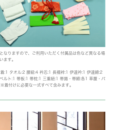
となりますので、ご利用いただく付属品は色など異なる場
います。
着:1 タオル:2 腰紐:4 衿芯:1 長襦袢:1 伊達衿:1 伊達締:2
ルト:1 帯板:1 帯枕:1 三重紐:1 帯揚・帯締:各1 草履・バ
1 ※着付けに必要な一式すべて含みます。