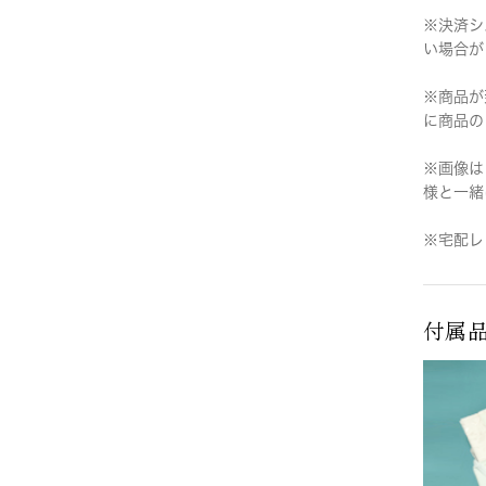
※決済シ
い場合が
※商品が
に商品の
※画像は
様と一緒
※宅配レ
付属