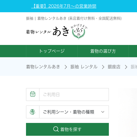
【重要】2026年7月～の営業時間
振袖 | 着物レンタルあき (来店着付け無料・全国配送無料)
トップページ
着物の選び方
着物レンタルあき
振袖 レンタル
銀座店
振
着物を探す