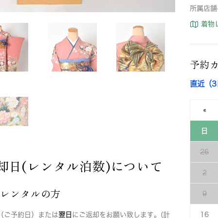
所属店舗
着物
予約
直近（
«
日
26
却日(レンタル泊数)について
2
店レンタルの方
9
（ご予約日）または
翌日
にご返却をお願い致します。(計
16