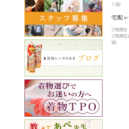
１泊)
宅配
ご利用日
ご利用日
泊)