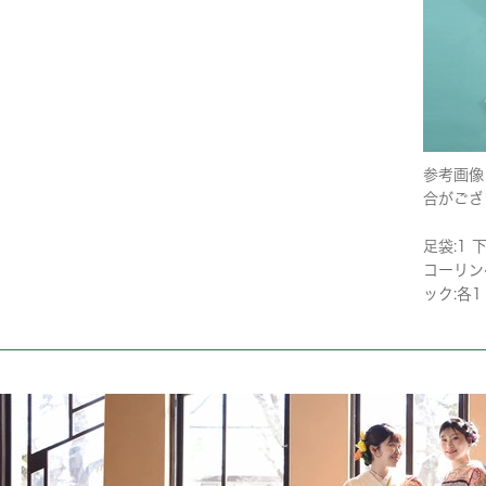
参考画像
合がござ
足袋:1 下
コーリンベ
ック:各