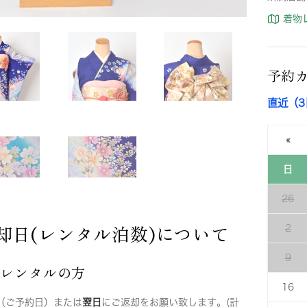
着物
予約
直近（
«
日
26
却日(レンタル泊数)について
2
9
店レンタルの方
16
（ご予約日）または
翌日
にご返却をお願い致します。(計