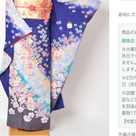
紺地にボ
商品の
銀座店: 
※火曜
休日で
ません
します
※2万
日（定
※店舗
証など
を別途
着物1
【宅配
所属店舗