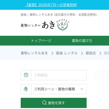
【重要】2026年7月～の営業時間
振袖 | 着物レンタルあき (来店着付け無料・全国配送無料)
トップページ
着物の選び方
着物レンタルあき
振袖 レンタル
銀座店
振
着物を探す