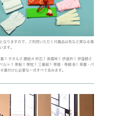
となりますので、ご利用いただく付属品は色など異なる場
います。
着:1 タオル:2 腰紐:4 衿芯:1 長襦袢:1 伊達衿:1 伊達締:2
ルト:1 帯板:1 帯枕:1 三重紐:1 帯揚・帯締:各1 草履・バ
1 ※着付けに必要な一式すべて含みます。