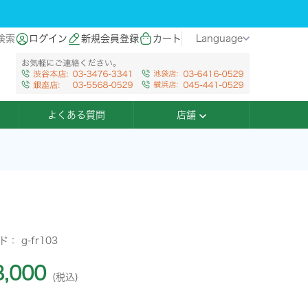
検索
ログイン
新規会員登録
カート
Language
よくある質問
店舗
ード：
g-fr103
,000
(税込)