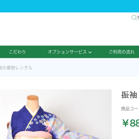
こだわり
オプションサービス
ご利用の流れ
袖の着物レンタル
振袖
商品コ
￥88