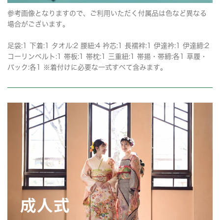
参考画像となりますので、ご利用いただく付属品は色など異なる
場合がございます。
足袋:1 下着:1 タオル:2 腰紐:4 衿芯:1 長襦袢:1 伊達衿:1 伊達締:2
コーリンベルト:1 帯板:1 帯枕:1 三重紐:1 帯揚・帯締:各1 草履・
バック:各1 ※着付けに必要な一式すべて含みます。