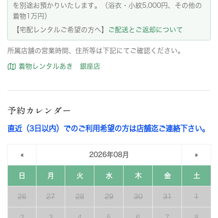
を別途お預かりいたします。（浴衣・小紋5,000円、その他の
着物1万円）
【宅配レンタルご希望の方へ】
ご配送とご返却について
所属店舗の営業時間、住所等は下記にてご確認ください。
着物レンタルあき 銀座店
予約カレンダー
直近（3日以内）でのご利用希望の方は店舗迄ご連絡下さい。
«
2026年08月
»
日
月
火
水
木
金
土
26
27
28
29
30
31
1
2
3
4
5
6
7
8