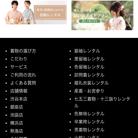
着物の選び方
振袖レンタル
こだわり
黒留袖レンタル
サービス
色留袖レンタル
ご利用の流れ
訪問着レンタル
よくある質問
婚礼衣装レンタル
店舗情報
産着・お宮参り
渋谷本店
七五三着物・十三詣りレンタ
ル
銀座店
色無地レンタル
池袋店
卒業袴レンタル
横浜店
男着物レンタル
熱海店
小紋レンタル