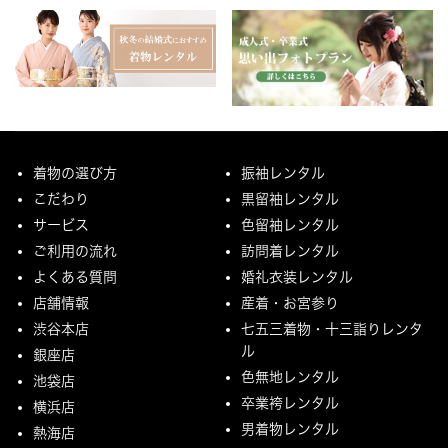
着物の選び方
振袖レンタル
こだわり
黒留袖レンタル
サービス
色留袖レンタル
ご利用の流れ
訪問着レンタル
よくある質問
婚礼衣装レンタル
店舗情報
産着・お宮参り
渋谷本店
七五三着物・十三詣りレンタ
ル
銀座店
色無地レンタル
池袋店
卒業袴レンタル
横浜店
男着物レンタル
熱海店