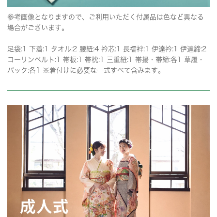
参考画像となりますので、ご利用いただく付属品は色など異なる
場合がございます。
足袋:1 下着:1 タオル:2 腰紐:4 衿芯:1 長襦袢:1 伊達衿:1 伊達締:2
コーリンベルト:1 帯板:1 帯枕:1 三重紐:1 帯揚・帯締:各1 草履・
バック:各1 ※着付けに必要な一式すべて含みます。