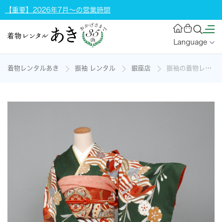
【重要】2026年7月～の営業時間
Language
着物レンタルあき
振袖 レンタル
銀座店
振袖の着物レンタル