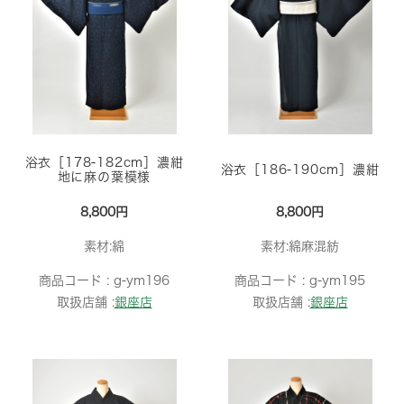
浴衣［178-182cm］濃紺
浴衣［186-190cm］濃紺
地に麻の葉模様
8,800円
8,800円
素材:綿
素材:綿麻混紡
商品コード :
g-ym196
商品コード :
g-ym195
取扱店舗 :
銀座店
取扱店舗 :
銀座店