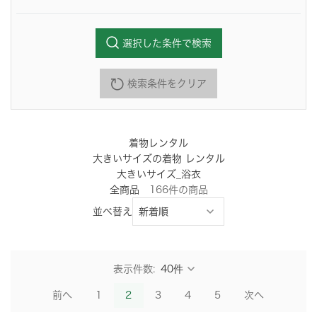
選択した条件で検索
検索条件をクリア
着物レンタル
大きいサイズの着物 レンタル
大きいサイズ_浴衣
全商品
166
件
の商品
並べ替え
表示件数:
前へ
1
2
3
4
5
次へ