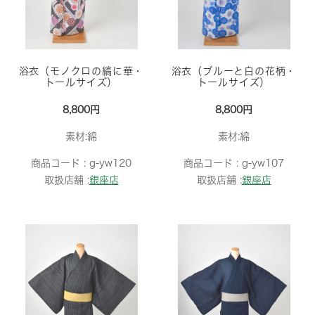
浴衣（モノクロの縞に華・
浴衣（ブルーと白の花柄・
トールサイズ）
トールサイズ）
8,800円
8,800円
素材:綿
素材:綿
商品コード :
g-yw120
商品コード :
g-yw107
取扱店舗 :
銀座店
取扱店舗 :
銀座店