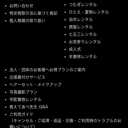
つむぎレンタル
お問い合わせ
ひとえ・夏物レンタル
特定商取引法に基づく表記
浴衣レンタル
個人情報の取り扱い
喪服レンタル
七五三レンタル
お宮参りレンタル
成人式
卒業袴レンタル
法人・団体のお客様へお得プランのご案内
出張着付けサービス
ヘアーセット・メイクアップ
写真撮影プラン
宅配着物レンタル
教えてあべ先生 Q&A
ご利用ガイド
（キャンセル・ご延滞・返品・交換・ご利用時のトラブルのお
願いについて）