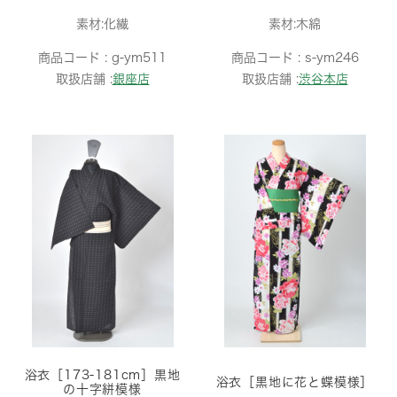
素材:化繊
素材:木綿
商品コード :
g-ym511
商品コード :
s-ym246
取扱店舗 :
銀座店
取扱店舗 :
渋谷本店
浴衣［173-181cm］黒地
浴衣［黒地に花と蝶模様］
の十字絣模様