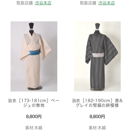
取扱店舗 :
渋谷本店
取扱店舗 :
渋谷本店
浴衣［173-181cm］ベー
浴衣［182-190cｍ］黒&
ジュの無地
グレイの竪縞の絣模様
8,800円
8,800円
素材:木綿
素材:木綿