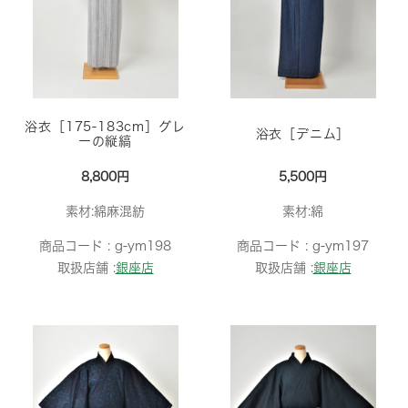
浴衣［175-183cm］グレ
浴衣［デニム］
ーの縦縞
8,800円
5,500円
素材:綿麻混紡
素材:綿
商品コード :
g-ym198
商品コード :
g-ym197
取扱店舗 :
銀座店
取扱店舗 :
銀座店