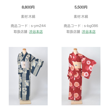
8,800円
5,500円
素材:木綿
素材:木綿
商品コード :
s-ym244
商品コード :
s-bg086
取扱店舗 :
渋谷本店
取扱店舗 :
渋谷本店