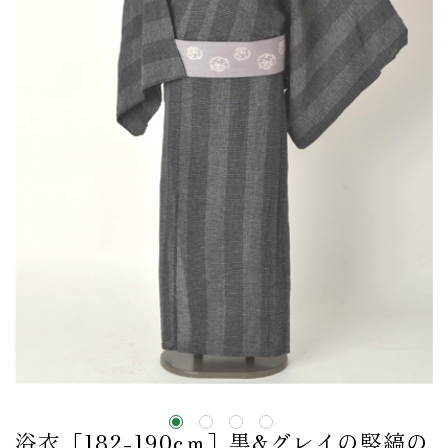
浴衣［182-190cｍ］黒&グレイの竪縞の