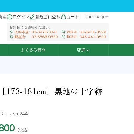
検索
ログイン
新規会員登録
カート
Language
よくある質問
店舗
［173-181cm］黒地の十字絣
ード：
s-ym244
800
(税込)