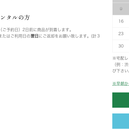
9
レンタルの方
16
（ご予約日）2日前に商品が到着します。
23
またはご利用日の
翌日
にご返却をお願い致します。(計３
30
※宅配レ
（例：渋
び下さい
※早朝か