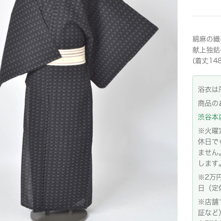
綿麻の織
献上独鈷
(着丈14
浴衣は
商品の
渋谷本店:
※火曜
休日で
ません
します
※2万
日（定
※店舗
証など