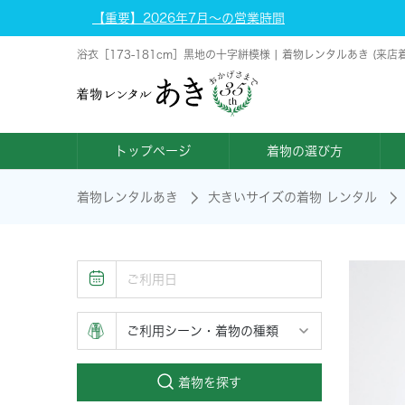
【重要】2026年7月～の営業時間
浴衣［173-181cm］黒地の十字絣模様 | 着物レンタルあき (来
トップページ
着物の選び方
着物レンタルあき
大きいサイズの着物 レンタル
着物を探す