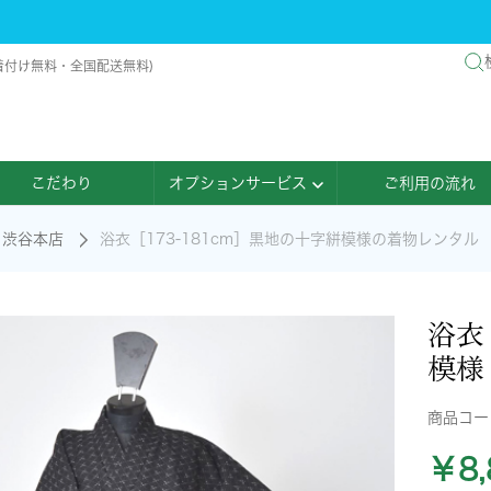
店着付け無料・全国配送無料)
こだわり
オプションサービス
ご利用の流れ
渋谷本店
浴衣［173-181cm］黒地の十字絣模様の着物レンタル
浴衣
模様
商品コ
￥8,