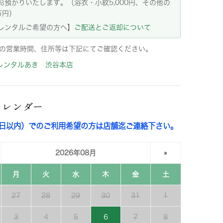
お預かりいたします。（浴衣・小紋5,000円、その他の
万円）
レンタルご希望の方へ】
ご配送とご返却について
の営業時間、住所等は下記にてご確認ください。
レンタルあき 渋谷本店
カレンダー
3日以内）でのご利用希望の方は店舗迄ご連絡下さい。
2026年08月
»
月
火
水
木
金
土
27
28
29
30
31
1
3
4
5
6
7
8