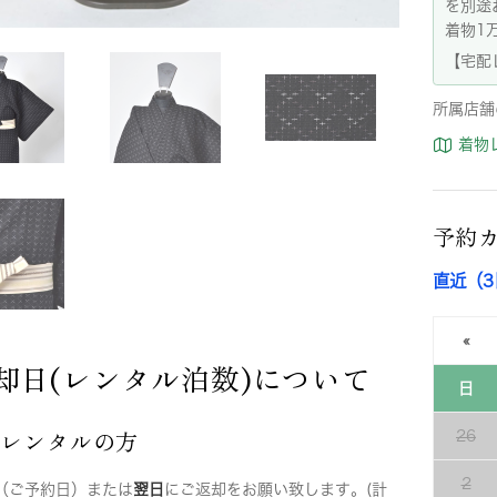
を別途
着物1
【宅配
所属店舗
着物
予約
直近（
«
却日(レンタル泊数)について
日
店レンタルの方
26
2
（ご予約日）または
翌日
にご返却をお願い致します。(計