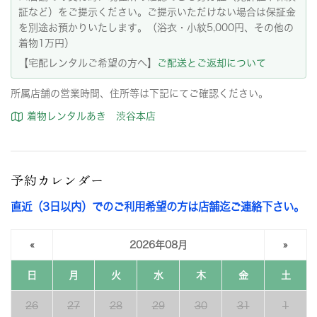
証など）をご提示ください。ご提示いただけない場合は保証金
を別途お預かりいたします。（浴衣・小紋5,000円、その他の
着物1万円）
【宅配レンタルご希望の方へ】
ご配送とご返却について
所属店舗の営業時間、住所等は下記にてご確認ください。
着物レンタルあき 渋谷本店
予約カレンダー
直近（3日以内）でのご利用希望の方は店舗迄ご連絡下さい。
«
2026年08月
»
日
月
火
水
木
金
土
26
27
28
29
30
31
1