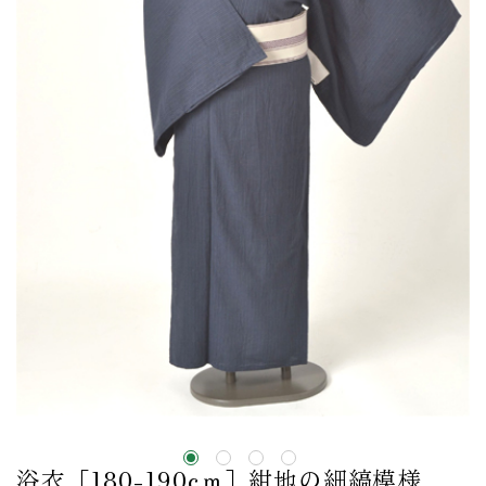
浴衣［180-190cｍ］紺地の細縞模様