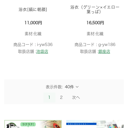
浴衣（グリーン×イエロー
浴衣[縞に朝顔]
葉っぱ）
11,000円
16,500円
素材:化繊
素材:化繊
商品コード :
i-yw536
商品コード :
g-yw186
取扱店舗 :
池袋店
取扱店舗 :
銀座店
表示件数:
1
2
次へ