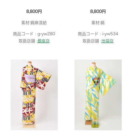
8,800円
8,800円
素材:綿麻混紡
素材:綿
商品コード :
g-yw280
商品コード :
i-yw534
取扱店舗 :
銀座店
取扱店舗 :
池袋店