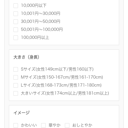
10,000円以下
10,001円〜30,000円
30,001円～50,000円
50,001円～100,000円
100,000円以上
大きさ（身長）
Sサイズ(女性149cm以下/男性160以下)
Mサイズ(女性150-167cm/男性161-170cm)
Lサイズ(女性168-173cm/男性171-180cm)
大きいサイズ(女性174cm以上/男性181cm以上)
イメージ
かわいい
華やか
おしとやか