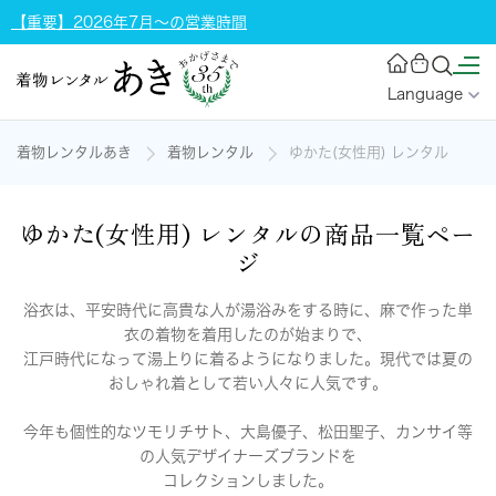
【重要】2026年7月～の営業時間
Language
着物レンタルあき
着物レンタル
ゆかた(女性用) レンタル
ゆかた(女性用) レンタルの商品一覧ペー
ジ
浴衣は、平安時代に高貴な人が湯浴みをする時に、麻で作った単
衣の着物を着用したのが始まりで、
江戸時代になって湯上りに着るようになりました。現代では夏の
おしゃれ着として若い人々に人気です。
今年も個性的なツモリチサト、大島優子、松田聖子、カンサイ等
の人気デザイナーズブランドを
コレクションしました。