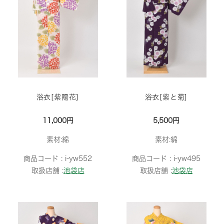
浴衣[紫陽花]
浴衣[紫と菊]
11,000円
5,500円
素材:綿
素材:綿
商品コード :
i-yw552
商品コード :
i-yw495
取扱店舗 :
池袋店
取扱店舗 :
池袋店