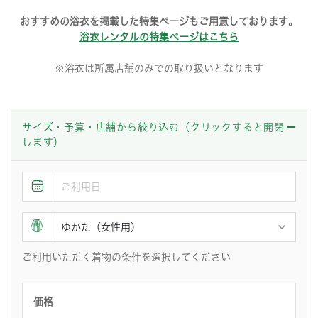
おすすめの浴衣を掲載した特集ページもご用意しております。
浴衣レンタルの特集ページはこちら
※浴衣は所属店舗のみでの取り扱いとなります
サイズ・予算・店舗から絞り込む（クリックすると開閉
します）
ご利用いただく着物の条件を選択してください
価格