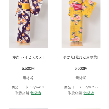
浴衣[ハイビスカス]
ゆかた[牡丹と麻の葉]
5,500円
5,500円
素材:綿
素材:綿
商品コード :
i-yw491
商品コード :
i-yw398
取扱店舗 :
池袋店
取扱店舗 :
池袋店