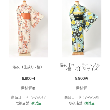
浴衣【ペールライトブルー
浴衣（生成り×桜）
×縞・花】5Lサイズ
8,800円
9,900円
素材:綿麻
素材:綿
商品コード :
y-yw617
商品コード :
y-yw599
取扱店舗 :
横浜店
取扱店舗 :
横浜店