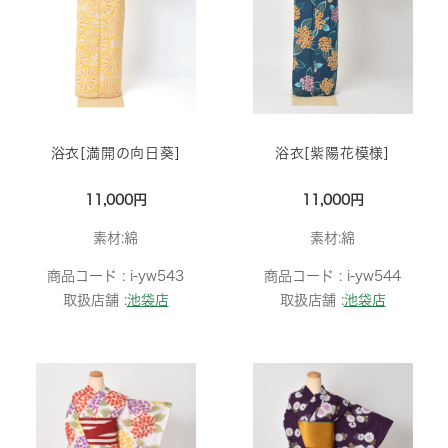
浴衣[満開の向日葵]
浴衣[紫陽花模様]
11,000円
11,000円
素材:綿
素材:綿
商品コード :
i-yw543
商品コード :
i-yw544
取扱店舗 :
池袋店
取扱店舗 :
池袋店