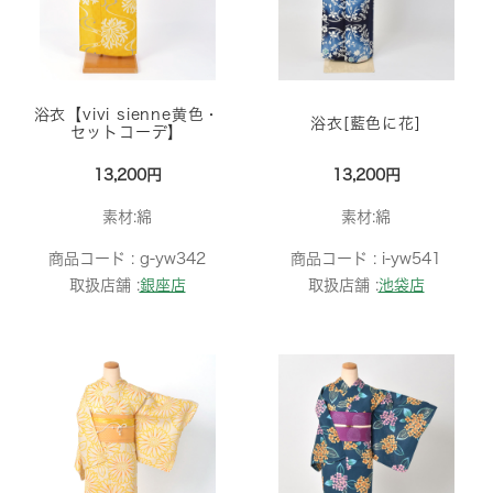
浴衣【vivi sienne黄色・
浴衣[藍色に花]
セットコーデ】
13,200円
13,200円
素材:綿
素材:綿
商品コード :
g-yw342
商品コード :
i-yw541
取扱店舗 :
銀座店
取扱店舗 :
池袋店