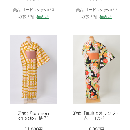
商品コード :
y-yw573
商品コード :
y-yw572
取扱店舗 :
横浜店
取扱店舗 :
横浜店
浴衣(「tsumori
浴衣［黒地にオレンジ・
chisato」格子)
赤・白の花］
11,000円
8,800円