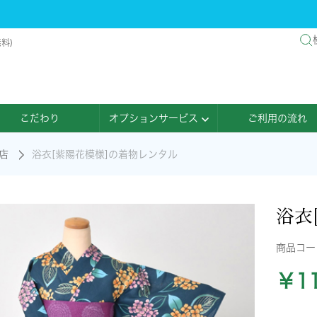
料)
こだわり
オプションサービス
ご利用の流れ
店
浴衣[紫陽花模様]の着物レンタル
浴衣
商品コ
￥11