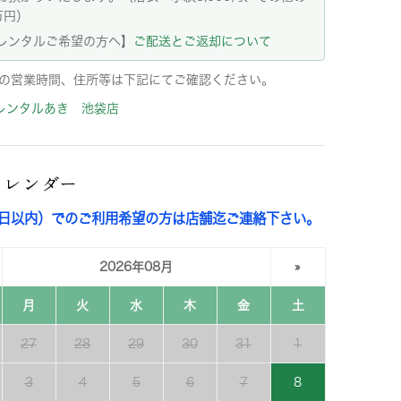
万円）
レンタルご希望の方へ】
ご配送とご返却について
の営業時間、住所等は下記にてご確認ください。
レンタルあき 池袋店
カレンダー
3日以内）でのご利用希望の方は店舗迄ご連絡下さい。
2026年08月
»
月
火
水
木
金
土
27
28
29
30
31
1
3
4
5
6
7
8