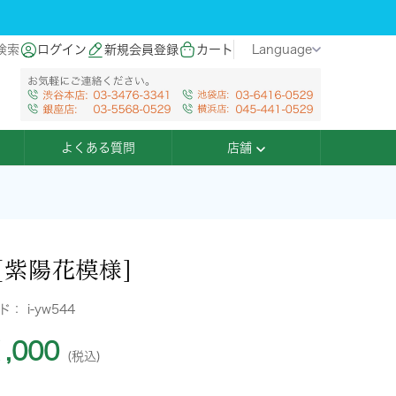
検索
ログイン
新規会員登録
カート
Language
よくある質問
店舗
[紫陽花模様]
ード：
i-yw544
,000
(税込)