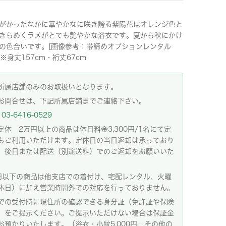
がかったなかに華やかなに咲き誇る紫陽花はオレンジ色と
きらめくラメがとても艶やかな浴衣です。夏から秋にかけ
の色合いです。[画像参考：帯締めオプションレンタル
円]※身丈157cm・裄丈67cm
所属店舗のみのお取扱いとなります。
お問合せは、下記所属店舗までご連絡下さい。
03-6416-0529
定休 2万円以上の商品は休日料金3,300円/1名にて定
もご利用いただけます。定休日の当日返却は承っており
。後日または配送（別途送料）でのご返却をお願いいた
。
円以下の商品は他支店での着付け、宅配レンタル、火曜
休日）に加え営業時間外での対応を行っておりません。
での受付時に現住所の確認できる身分証（免許証や保険
）をご提示ください。ご提示いただけない場合は保証金
お預かりいたします。（浴衣・小紋5,000円、その他の