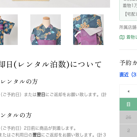
着物1
【宅配
所属店舗
着物
却日(レンタル泊数)について
予約
直近（
店レンタルの方
«
（ご予約日）または
翌日
にご返却をお願い致します。(計
日
レンタルの方
26
（ご予約日）2日前に商品が到着します。
2
またはご利用日の
翌日
にご返却をお願い致します。(計３