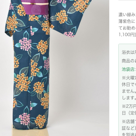
濃い緑み
薄紫色に
てお勧め
1,100
浴衣は
商品の
池袋店: 
※火曜
休日で
ません
します
※2万
日（定
※店舗
証など
を別途