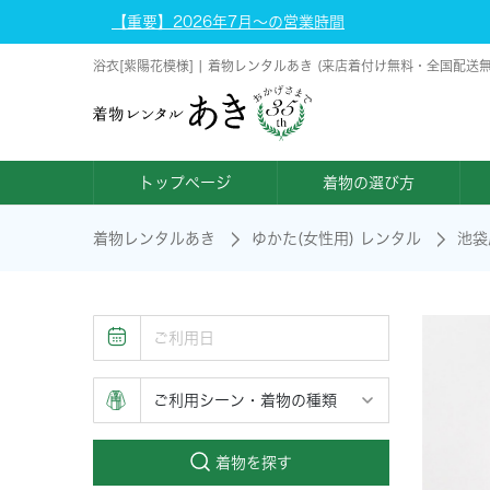
【重要】2026年7月～の営業時間
浴衣[紫陽花模様] | 着物レンタルあき (来店着付け無料・全国配送無
トップページ
着物の選び方
着物レンタルあき
ゆかた(女性用) レンタル
池袋
着物を探す