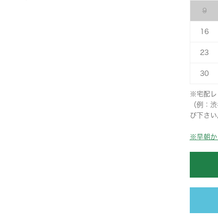
9
16
23
30
※宅配レ
（例：渋
び下さい
※早朝か