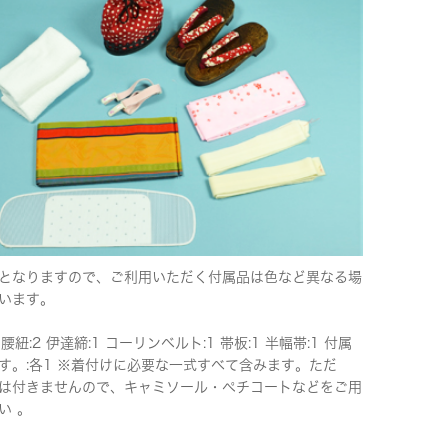
となりますので、ご利用いただく付属品は色など異なる場
います。
 腰紐:2 伊達締:1 コーリンベルト:1 帯板:1 半幅帯:1 付属
す。:各1 ※着付けに必要な一式すべて含みます。ただ
は付きませんので、キャミソール・ペチコートなどをご用
い 。