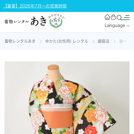
【重要】2026年7月～の営業時間
Language
着物レンタルあき
ゆかた(女性用) レンタル
銀座店
浴衣［黒地にオレンジ・赤・白の花］の着物レンタル