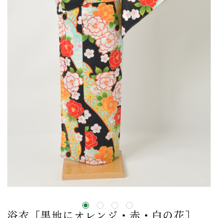
浴衣［黒地にオレンジ・赤・白の花］