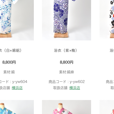
衣（白×綿絽）
浴衣（紫×梅）
浴
8,800円
8,800円
素材:綿
素材:綿麻
コード :
y-yw604
商品コード :
y-yw602
商品
扱店舗 :
横浜店
取扱店舗 :
横浜店
取