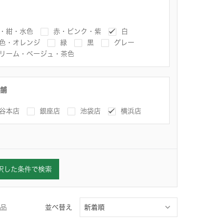
・紺・水色
赤・ピンク・紫
白
色・オレンジ
緑
黒
グレー
リーム・ベージュ・茶色
舗
谷本店
銀座店
池袋店
横浜店
択した条件で検索
商品
並べ替え