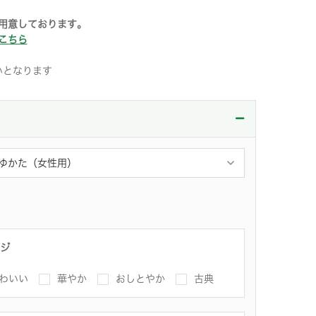
用意しております。
こちら
いとなります
ジ
わいい
華やか
おしとやか
古典