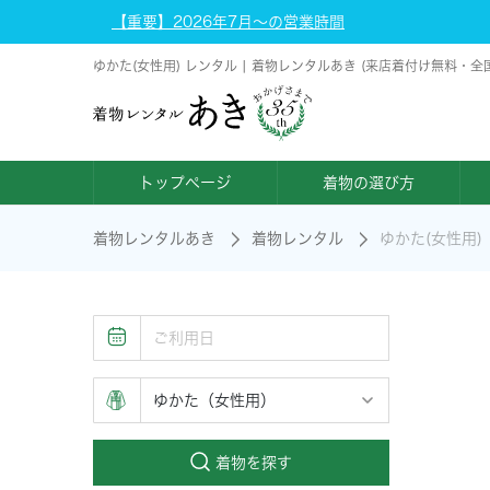
【重要】2026年7月～の営業時間
ゆかた(女性用) レンタル | 着物レンタルあき (来店着付け無料・全
トップページ
着物の選び方
着物レンタルあき
着物レンタル
ゆかた(女性用)
着物を探す