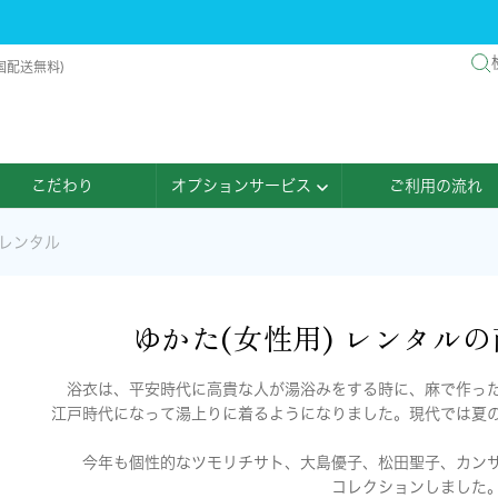
国配送無料)
こだわり
オプションサービス
ご利用の流れ
 レンタル
ゆかた(女性用) レンタル
浴衣は、平安時代に高貴な人が湯浴みをする時に、麻で作っ
江戸時代になって湯上りに着るようになりました。現代では夏
今年も個性的なツモリチサト、大島優子、松田聖子、カン
コレクションしました