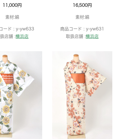
11,000円
16,500円
素材:綿
素材:綿
コード :
y-yw633
商品コード :
y-yw631
扱店舗 :
横浜店
取扱店舗 :
横浜店