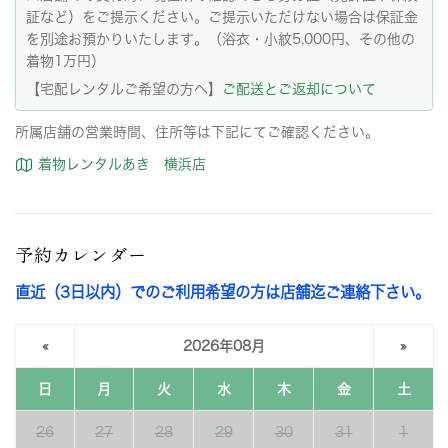
証など）をご提示ください。ご提示いただけない場合は保証金
を別途お預かりいたします。（浴衣・小紋5,000円、その他の
着物1万円）
【宅配レンタルご希望の方へ】
ご配送とご返却について
所属店舗の営業時間、住所等は下記にてご確認ください。
着物レンタルあき 横浜店
予約カレンダー
直近（3日以内）でのご利用希望の方は店舗迄ご連絡下さい。
«
2026年08月
»
日
月
火
水
木
金
土
26
27
28
29
30
31
1