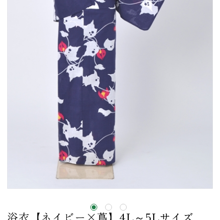
浴衣【ネイビー×蔦】4L～5Lサイズ