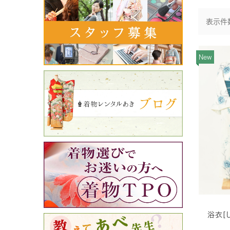
表示件
New
浴衣[