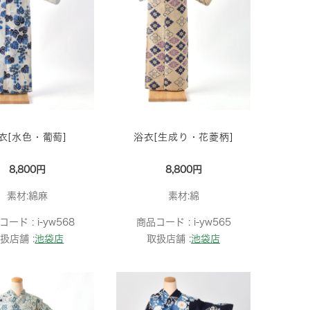
衣[水色・葡萄]
浴衣[生成り・花菱柄]
8,800円
8,800円
素材:綿麻
素材:綿
コード :
i-yw568
商品コード :
i-yw565
扱店舗 :
池袋店
取扱店舗 :
池袋店