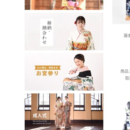
浴
商品
取