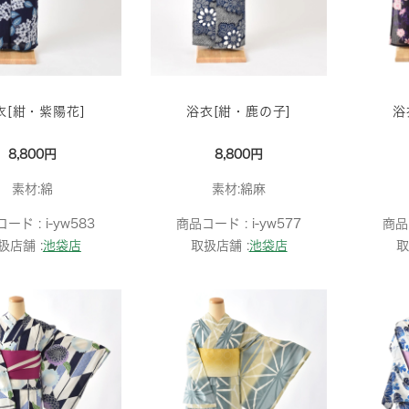
衣[紺・紫陽花]
浴衣[紺・鹿の子]
浴
8,800円
8,800円
素材:綿
素材:綿麻
コード :
i-yw583
商品コード :
i-yw577
商品
扱店舗 :
池袋店
取扱店舗 :
池袋店
取