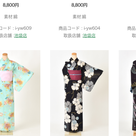
8,800円
8,800円
素材:綿
素材:綿
コード :
i-yw609
商品コード :
i-yw604
商品
扱店舗 :
池袋店
取扱店舗 :
池袋店
取