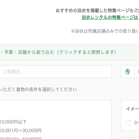
おすすめの浴衣を掲載した特集ページもご
浴衣レンタルの特集ページは
※浴衣は所属店舗のみでの取り扱
・予算・店舗から絞り込む（クリックすると開閉します）
いただく着物の条件を選択してください
イメー
10,000円以下
か
10,001円〜30,000円