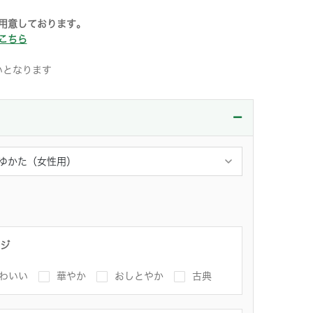
用意しております。
こちら
いとなります
ジ
わいい
華やか
おしとやか
古典