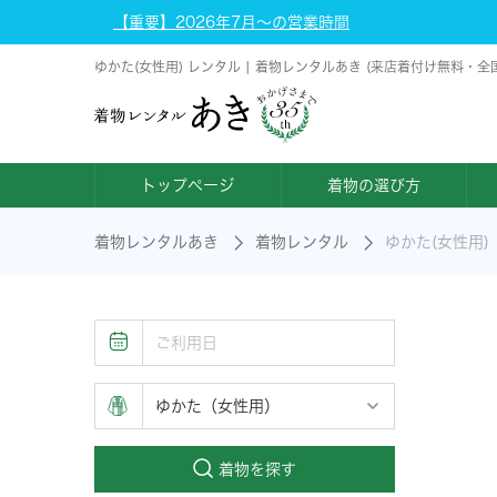
【重要】2026年7月～の営業時間
ゆかた(女性用) レンタル | 着物レンタルあき (来店着付け無料・全
トップページ
着物の選び方
着物レンタルあき
着物レンタル
ゆかた(女性用)
着物を探す