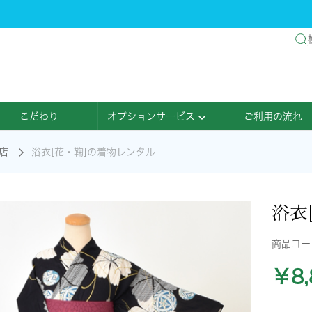
こだわり
オプションサービス
ご利用の流れ
店
浴衣[花・鞠]の着物レンタル
浴衣
商品コ
￥8,