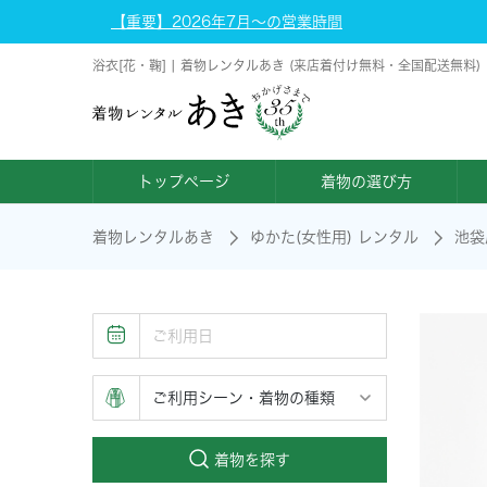
【重要】2026年7月～の営業時間
浴衣[花・鞠] | 着物レンタルあき (来店着付け無料・全国配送無料)
トップページ
着物の選び方
着物レンタルあき
ゆかた(女性用) レンタル
池袋
着物を探す