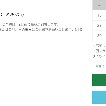
9
レンタルの方
16
（ご予約日）2日前に商品が到着します。
23
またはご利用日の
翌日
にご返却をお願い致します。(計３
30
※宅配レ
（例：渋
び下さい
※早朝か