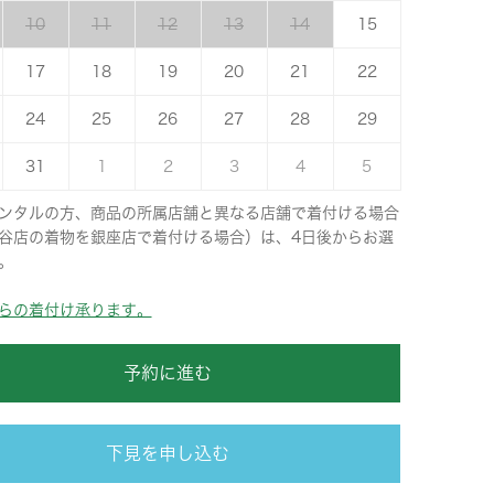
10
11
12
13
14
15
17
18
19
20
21
22
24
25
26
27
28
29
31
1
2
3
4
5
ンタルの方、商品の所属店舗と異なる店舗で着付ける場合
谷店の着物を銀座店で着付ける場合）は、4日後からお選
。
らの着付け承ります。
予約に進む
下見を申し込む