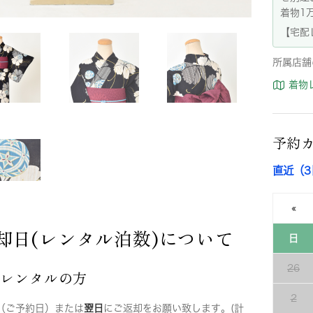
着物1
【宅配
所属店舗
着物
予約
直近（
«
却日(レンタル泊数)について
日
26
店レンタルの方
2
（ご予約日）または
翌日
にご返却をお願い致します。(計