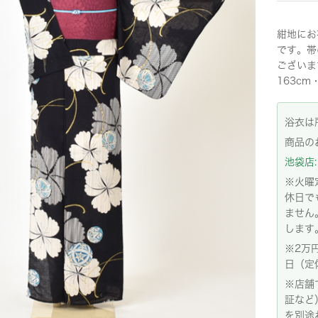
紺地にお
です。帯
ございま
163cm
浴衣は
商品の
池袋店: 
※火曜
休日で
ません
します
※2万
日（定
※店舗
証など
を別途