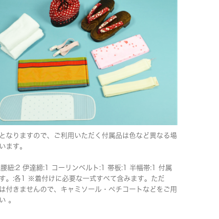
となりますので、ご利用いただく付属品は色など異なる場
います。
 腰紐:2 伊達締:1 コーリンベルト:1 帯板:1 半幅帯:1 付属
す。:各1 ※着付けに必要な一式すべて含みます。ただ
は付きませんので、キャミソール・ペチコートなどをご用
い 。