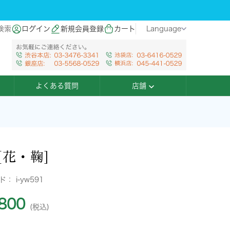
検索
ログイン
新規会員登録
カート
Language
よくある質問
店舗
[花・鞠]
ード：
i-yw591
800
(税込)