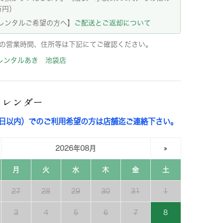
万円）
レンタルご希望の方へ】
ご配送とご返却について
の営業時間、住所等は下記にてご確認ください。
レンタルあき 池袋店
カレンダー
3日以内）でのご利用希望の方は店舗迄ご連絡下さい。
2026年08月
»
月
火
水
木
金
土
27
28
29
30
31
1
3
4
5
6
7
8