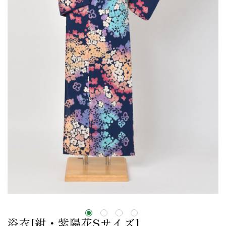
浴衣[紺・紫陽花Sサイズ]