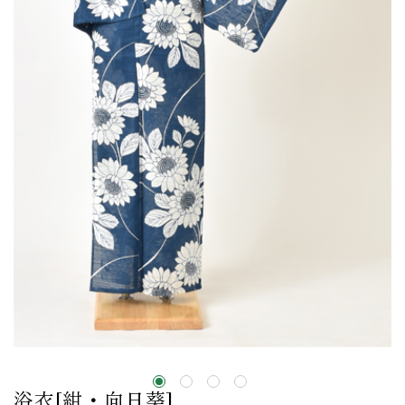
浴衣[紺・向日葵]