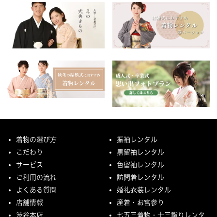
着物の選び方
振袖レンタル
こだわり
黒留袖レンタル
サービス
色留袖レンタル
ご利用の流れ
訪問着レンタル
よくある質問
婚礼衣装レンタル
店舗情報
産着・お宮参り
渋谷本店
七五三着物・十三詣りレンタ