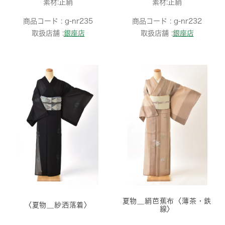
素材:正絹
素材:正絹
商品コード :
g-nr235
商品コード :
g-nr232
取扱店舗 :
銀座店
取扱店舗 :
銀座店
夏物＿絹芭蕉布〈薄茶・鉄
〈夏物＿紗洒落着〉
線〉