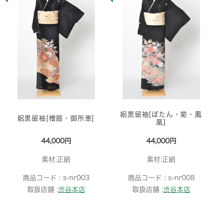
絽黒留袖[ぼたん・菊・鳳
絽黒留袖[檜扇・御所車]
凰]
44,000円
44,000円
素材:正絹
素材:正絹
商品コード :
s-nr003
商品コード :
s-nr008
取扱店舗 :
渋谷本店
取扱店舗 :
渋谷本店