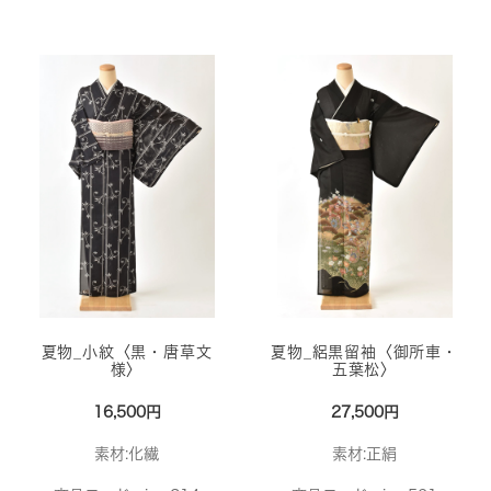
夏物_小紋〈黒・唐草文
夏物_絽黒留袖〈御所車・
様〉
五葉松〉
16,500円
27,500円
素材:化繊
素材:正絹