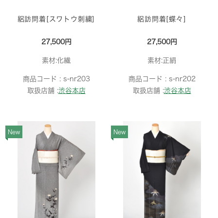
絽訪問着[スワトウ刺繍]
絽訪問着[蝶々]
27,500円
27,500円
素材:化繊
素材:正絹
商品コード :
s-nr203
商品コード :
s-nr202
取扱店舗 :
渋谷本店
取扱店舗 :
渋谷本店
New
New