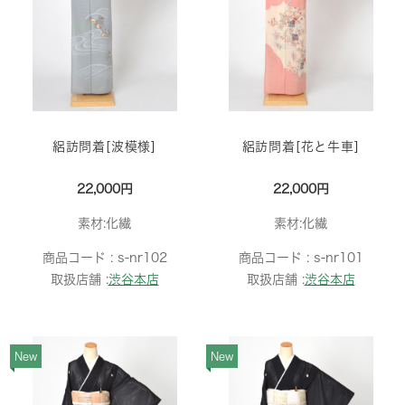
絽訪問着[波模様]
絽訪問着[花と牛車]
22,000円
22,000円
素材:化繊
素材:化繊
商品コード :
s-nr102
商品コード :
s-nr101
取扱店舗 :
渋谷本店
取扱店舗 :
渋谷本店
New
New