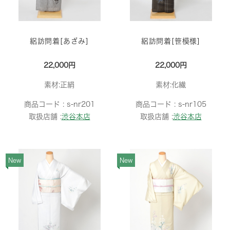
絽訪問着[あざみ]
絽訪問着[笹模様]
22,000円
22,000円
素材:正絹
素材:化繊
商品コード :
s-nr201
商品コード :
s-nr105
取扱店舗 :
渋谷本店
取扱店舗 :
渋谷本店
New
New