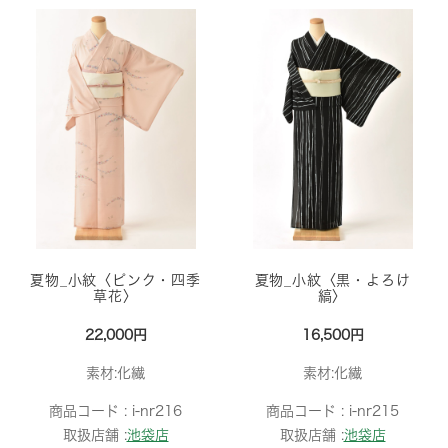
夏物_小紋〈ピンク・四季
夏物_小紋〈黒・よろけ
草花〉
縞〉
22,000円
16,500円
素材:化繊
素材:化繊
商品コード :
i-nr216
商品コード :
i-nr215
取扱店舗 :
池袋店
取扱店舗 :
池袋店