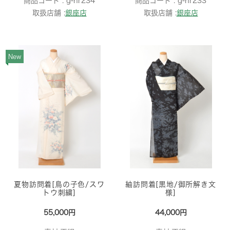
商品コード :
g-nr234
商品コード :
g-nr233
取扱店舗 :
銀座店
取扱店舗 :
銀座店
New
夏物訪問着[鳥の子色/スワ
紬訪問着[黒地/御所解き文
トウ刺繍]
様]
55,000円
44,000円