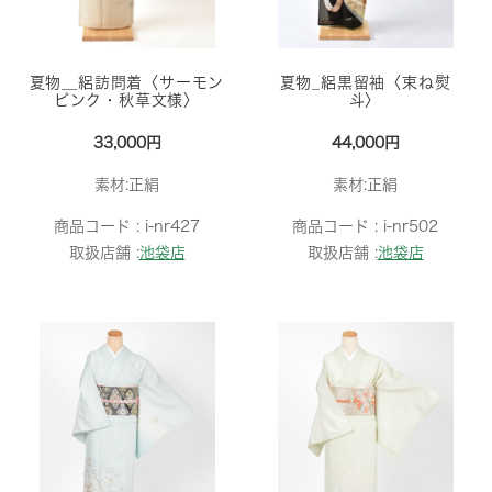
夏物＿絽訪問着〈サーモン
夏物_絽黒留袖〈束ね熨
ピンク・秋草文様〉
斗〉
33,000円
44,000円
素材:正絹
素材:正絹
商品コード :
i-nr427
商品コード :
i-nr502
取扱店舗 :
池袋店
取扱店舗 :
池袋店