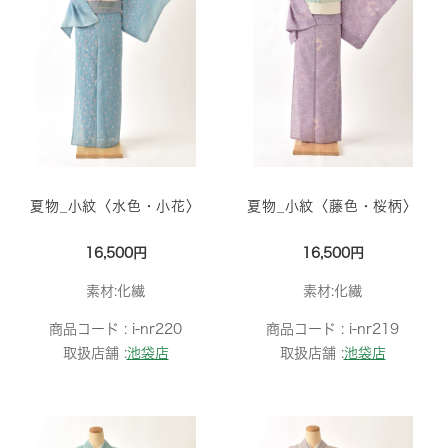
夏物_小紋〈水色・小花〉
夏物_小紋〈藤色・桜柄〉
16,500円
16,500円
素材:化繊
素材:化繊
商品コード :
i-nr220
商品コード :
i-nr219
取扱店舗 :
池袋店
取扱店舗 :
池袋店