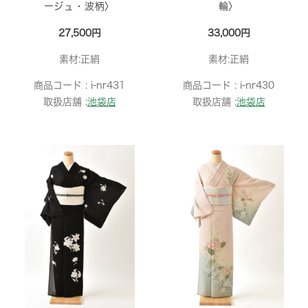
ージュ・波柄〉
輪〉
27,500円
33,000円
素材:正絹
素材:正絹
商品コード :
i-nr431
商品コード :
i-nr430
取扱店舗 :
池袋店
取扱店舗 :
池袋店