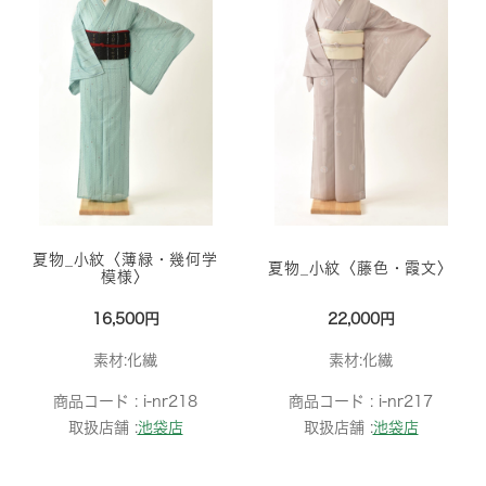
夏物_小紋〈薄緑・幾何学
夏物_小紋〈藤色・霞文〉
模様〉
16,500円
22,000円
素材:化繊
素材:化繊
商品コード :
i-nr218
商品コード :
i-nr217
取扱店舗 :
池袋店
取扱店舗 :
池袋店