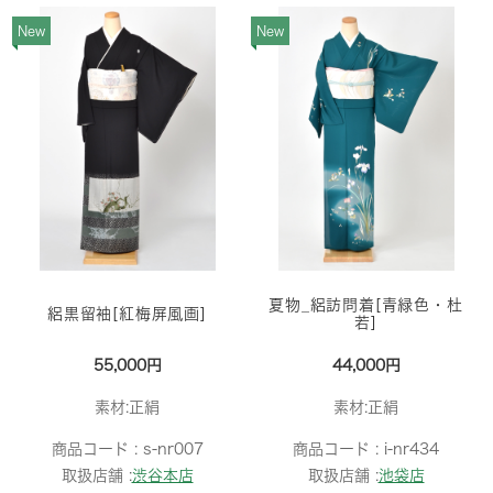
New
New
夏物_絽訪問着[青緑色・杜
絽黒留袖[紅梅屏風画]
若]
55,000円
44,000円
素材:正絹
素材:正絹
商品コード :
s-nr007
商品コード :
i-nr434
取扱店舗 :
渋谷本店
取扱店舗 :
池袋店