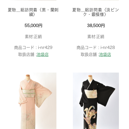
夏物＿絽訪問着〈黒・蘭刺
夏物＿絽訪問着〈淡ピン
繍〉
ク・霰模様〉
55,000円
38,500円
素材:正絹
素材:正絹
商品コード :
i-nr429
商品コード :
i-nr428
取扱店舗 :
池袋店
取扱店舗 :
池袋店