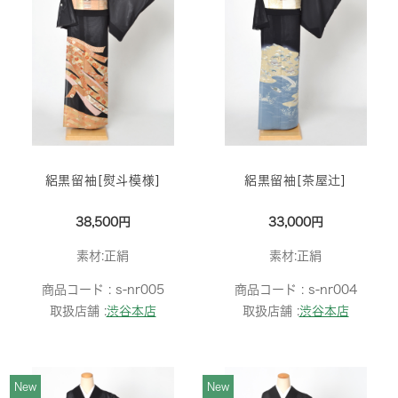
絽黒留袖[熨斗模様]
絽黒留袖[茶屋辻]
38,500円
33,000円
素材:正絹
素材:正絹
商品コード :
s-nr005
商品コード :
s-nr004
取扱店舗 :
渋谷本店
取扱店舗 :
渋谷本店
New
New