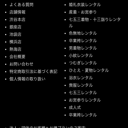
よくある質問
婚礼衣装レンタル
店舗情報
産着・お宮参り
渋谷本店
七五三着物・十三詣りレンタ
ル
銀座店
色無地レンタル
池袋店
卒業袴レンタル
横浜店
男着物レンタル
熱海店
小紋レンタル
会社概要
つむぎレンタル
お問い合わせ
ひとえ・夏物レンタル
特定商取引法に基づく表記
浴衣レンタル
個人情報の取り扱い
喪服レンタル
七五三レンタル
お宮参りレンタル
成人式
卒業袴レンタル
法人・団体のお客様へお得プランのご案内