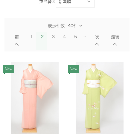
並べ替え
表示件数:
...
前
1
2
3
4
5
次
最後
へ
へ
へ
New
New