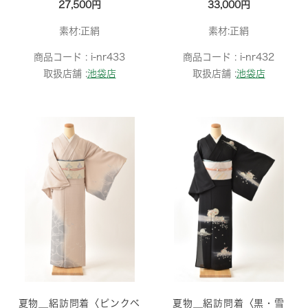
27,500円
33,000円
素材:正絹
素材:正絹
商品コード :
i-nr433
商品コード :
i-nr432
取扱店舗 :
池袋店
取扱店舗 :
池袋店
夏物＿絽訪問着〈ピンクベ
夏物＿絽訪問着〈黒・雪