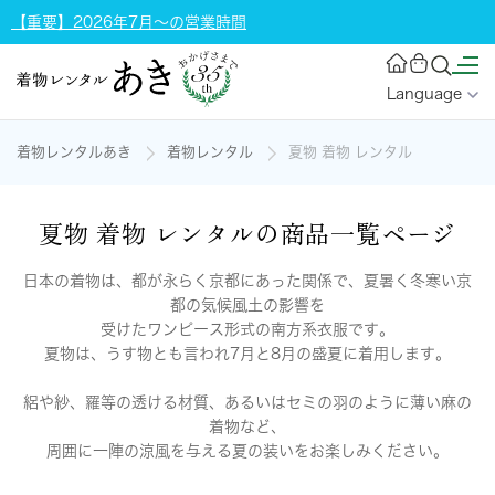
【重要】2026年7月～の営業時間
Language
着物レンタルあき
着物レンタル
夏物 着物 レンタル
夏物 着物 レンタルの商品一覧ページ
日本の着物は、都が永らく京都にあった関係で、夏暑く冬寒い京
都の気候風土の影響を
受けたワンピース形式の南方系衣服です。
夏物は、うす物とも言われ7月と8月の盛夏に着用します。
絽や紗、羅等の透ける材質、あるいはセミの羽のように薄い麻の
着物など、
周囲に一陣の涼風を与える夏の装いをお楽しみください。