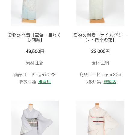
夏物訪問着［空色・宝尽く
夏物訪問着［ライムグリー
し刺繍]
ン・四季の花]
49,500円
33,000円
素材:正絹
素材:正絹
商品コード :
g-nr229
商品コード :
g-nr228
取扱店舗 :
銀座店
取扱店舗 :
銀座店