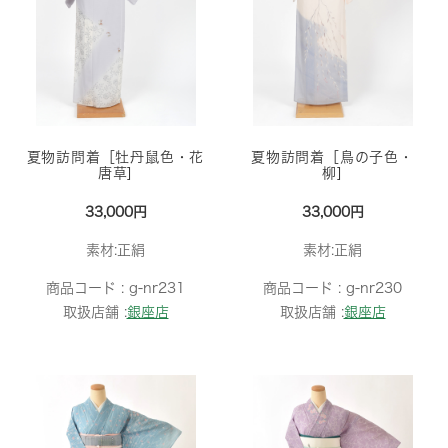
夏物訪問着［牡丹鼠色・花
夏物訪問着［鳥の子色・
唐草]
柳]
33,000円
33,000円
素材:正絹
素材:正絹
商品コード :
g-nr231
商品コード :
g-nr230
取扱店舗 :
銀座店
取扱店舗 :
銀座店