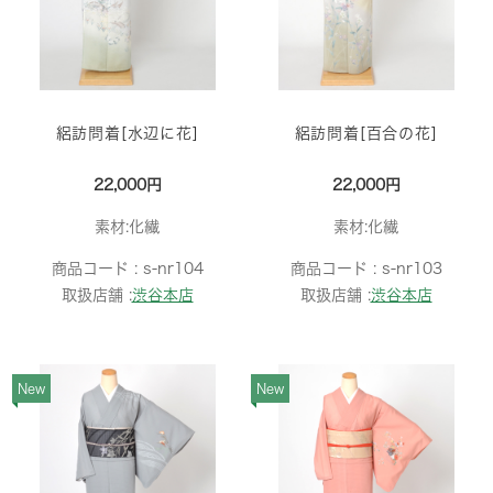
絽訪問着[水辺に花]
絽訪問着[百合の花]
22,000円
22,000円
素材:化繊
素材:化繊
商品コード :
s-nr104
商品コード :
s-nr103
取扱店舗 :
渋谷本店
取扱店舗 :
渋谷本店
New
New