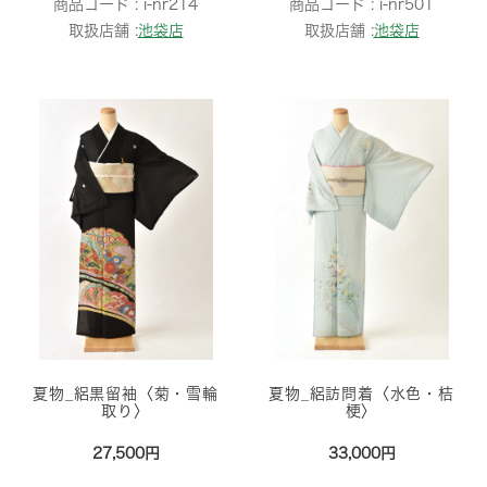
商品コード :
i-nr214
商品コード :
i-nr501
取扱店舗 :
池袋店
取扱店舗 :
池袋店
夏物_絽黒留袖〈菊・雪輪
夏物_絽訪問着〈水色・桔
取り〉
梗〉
27,500円
33,000円