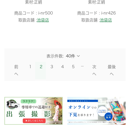
素材:正絹
素材:正絹
商品コード :
i-nr500
商品コード :
i-nr426
取扱店舗 :
池袋店
取扱店舗 :
池袋店
表示件数:
...
前
1
2
3
4
5
次
最後
へ
へ
へ