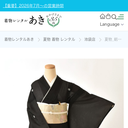
【重要】2026年7月～の営業時間
Language
着物レンタルあき
夏物 着物 レンタル
池袋店
夏物_絽黒留袖〈御所車・五葉松〉の着物レンタル