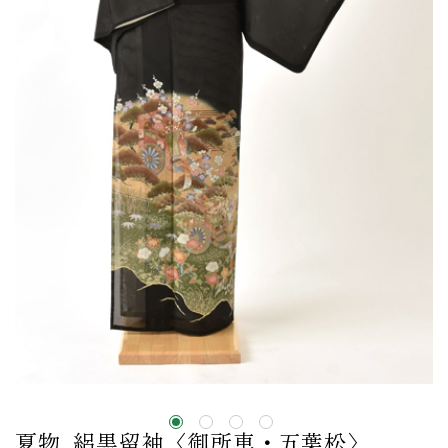
夏物_絽黒留袖〈御所車・五葉松〉