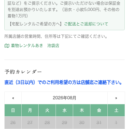
証など）をご提示ください。ご提示いただけない場合は保証金
を別途お預かりいたします。（浴衣・小紋5,000円、その他の
着物1万円）
【宅配レンタルご希望の方へ】
ご配送とご返却について
所属店舗の営業時間、住所等は下記にてご確認ください。
着物レンタルあき 池袋店
予約カレンダー
直近（3日以内）でのご利用希望の方は店舗迄ご連絡下さい。
«
2026年08月
»
日
月
火
水
木
金
土
26
27
28
29
30
31
1