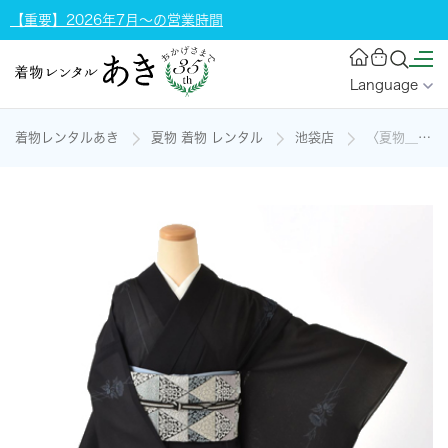
【重要】2026年7月～の営業時間
Language
着物レンタルあき
夏物 着物 レンタル
池袋店
〈夏物＿紗洒落着〉の着物レンタル