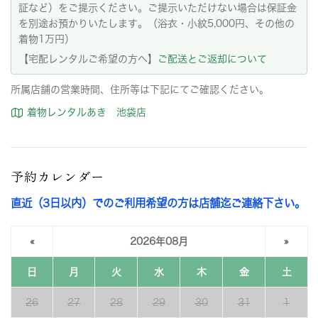
証など）をご提示ください。ご提示いただけない場合は保証金
を別途お預かりいたします。（浴衣・小紋5,000円、その他の
着物1万円）
【宅配レンタルご希望の方へ】
ご配送とご返却について
所属店舗の営業時間、住所等は下記にてご確認ください。
着物レンタルあき 池袋店
予約カレンダー
直近（3日以内）でのご利用希望の方は店舗迄ご連絡下さい。
«
2026年08月
»
日
月
火
水
木
金
土
26
27
28
29
30
31
1