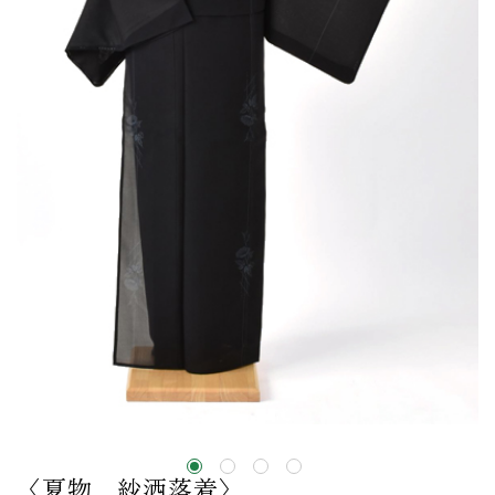
〈夏物＿紗洒落着〉