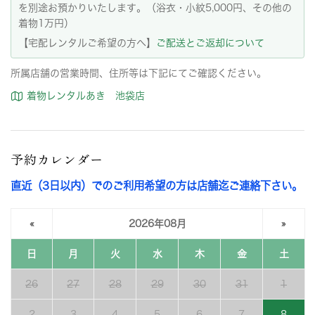
を別途お預かりいたします。（浴衣・小紋5,000円、その他の
着物1万円）
【宅配レンタルご希望の方へ】
ご配送とご返却について
所属店舗の営業時間、住所等は下記にてご確認ください。
着物レンタルあき 池袋店
予約カレンダー
直近（3日以内）でのご利用希望の方は店舗迄ご連絡下さい。
«
2026年08月
»
日
月
火
水
木
金
土
26
27
28
29
30
31
1
2
3
4
5
6
7
8