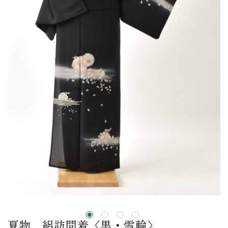
夏物＿絽訪問着〈黒・雪輪〉