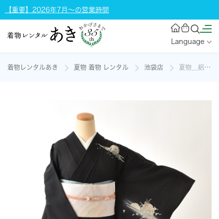
【重要】2026年7月～の営業時間
Language
着物レンタルあき
夏物 着物 レンタル
池袋店
夏物＿絽訪問着〈黒・雪輪〉の着物レンタル