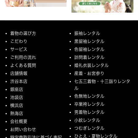
着物の選び方
振袖レンタル
こだわり
黒留袖レンタル
サービス
色留袖レンタル
ご利用の流れ
訪問着レンタル
よくある質問
婚礼衣装レンタル
店舗情報
産着・お宮参り
渋谷本店
七五三着物・十三詣りレンタ
ル
銀座店
色無地レンタル
池袋店
卒業袴レンタル
横浜店
男着物レンタル
熱海店
小紋レンタル
会社概要
つむぎレンタル
お問い合わせ
ひとえ・夏物レンタル
特定商取引法に基づく表記