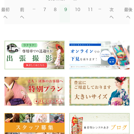
...
...
最初
前
7
8
9
10
11
次
最後
へ
へ
へ
へ