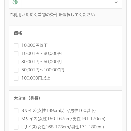
ご利用いただく着物の条件を選択してください
価格
10,000円以下
10,001円〜30,000円
30,001円～50,000円
50,001円～100,000円
100,000円以上
大きさ（身長）
Sサイズ(女性149cm以下/男性160以下)
Mサイズ(女性150-167cm/男性161-170cm)
Lサイズ(女性168-173cm/男性171-180cm)