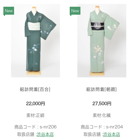
New
New
絽訪問着[百合]
絽訪問着[朝顔]
22,000円
27,500円
素材:正絹
素材:化繊
商品コード :
s-nr206
商品コード :
s-nr204
取扱店舗 :
渋谷本店
取扱店舗 :
渋谷本店