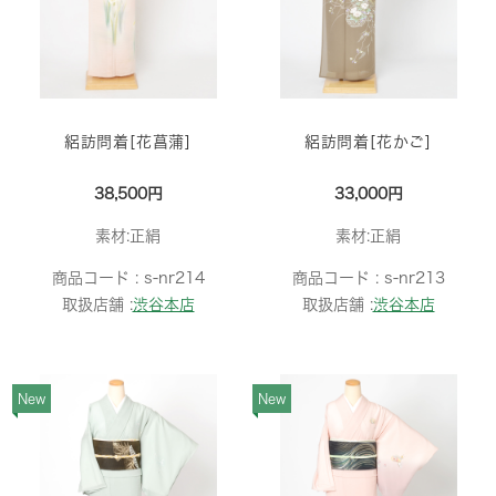
絽訪問着[花菖蒲]
絽訪問着[花かご]
38,500円
33,000円
素材:正絹
素材:正絹
商品コード :
s-nr214
商品コード :
s-nr213
取扱店舗 :
渋谷本店
取扱店舗 :
渋谷本店
New
New