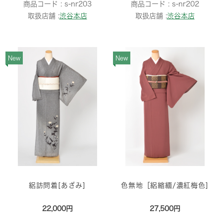
商品コード :
s-nr203
商品コード :
s-nr202
取扱店舗 :
渋谷本店
取扱店舗 :
渋谷本店
New
New
絽訪問着[あざみ]
色無地［絽縮緬/濃紅梅色]
22,000円
27,500円