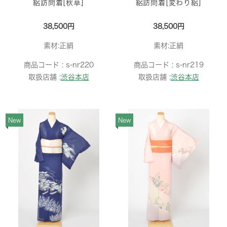
絽訪問着[秋草]
絽訪問着[変わり絽]
38,500円
38,500円
素材:正絹
素材:正絹
商品コード :
s-nr220
商品コード :
s-nr219
取扱店舗 :
渋谷本店
取扱店舗 :
渋谷本店
New
New