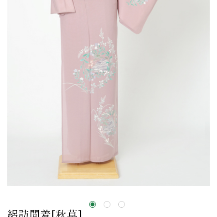
絽訪問着[秋草]