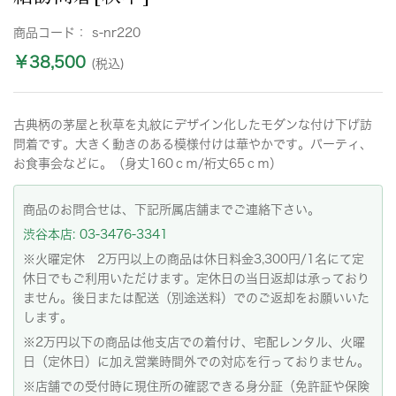
商品コード：
s-nr220
￥38,500
(税込)
古典柄の茅屋と秋草を丸紋にデザイン化したモダンな付け下げ訪
問着です。大きく動きのある模様付けは華やかです。パーティ、
お食事会などに。（身丈160ｃｍ/裄丈65ｃｍ）
商品のお問合せは、下記所属店舗までご連絡下さい。
渋谷本店: 03-3476-3341
※火曜定休 2万円以上の商品は休日料金3,300円/1名にて定
休日でもご利用いただけます。定休日の当日返却は承っており
ません。後日または配送（別途送料）でのご返却をお願いいた
します。
※2万円以下の商品は他支店での着付け、宅配レンタル、火曜
日（定休日）に加え営業時間外での対応を行っておりません。
※店舗での受付時に現住所の確認できる身分証（免許証や保険