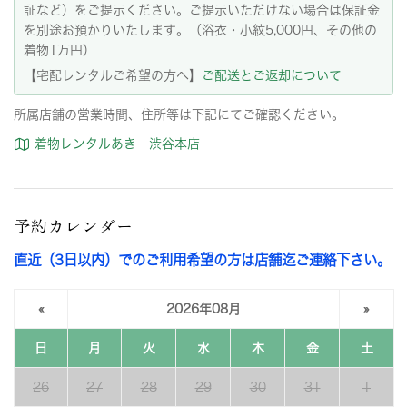
証など）をご提示ください。ご提示いただけない場合は保証金
を別途お預かりいたします。（浴衣・小紋5,000円、その他の
着物1万円）
【宅配レンタルご希望の方へ】
ご配送とご返却について
所属店舗の営業時間、住所等は下記にてご確認ください。
着物レンタルあき 渋谷本店
予約カレンダー
直近（3日以内）でのご利用希望の方は店舗迄ご連絡下さい。
«
2026年08月
»
日
月
火
水
木
金
土
26
27
28
29
30
31
1