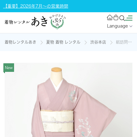
【重要】2026年7月～の営業時間
Language
着物レンタルあき
夏物 着物 レンタル
渋谷本店
絽訪問着[秋草]の着物レンタル
New