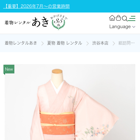
【重要】2026年7月～の営業時間
Language
着物レンタルあき
夏物 着物 レンタル
渋谷本店
絽訪問着[花に松]の着物レンタル
New