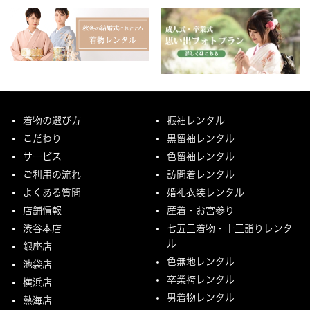
着物の選び方
振袖レンタル
こだわり
黒留袖レンタル
サービス
色留袖レンタル
ご利用の流れ
訪問着レンタル
よくある質問
婚礼衣装レンタル
店舗情報
産着・お宮参り
渋谷本店
七五三着物・十三詣りレンタ
ル
銀座店
色無地レンタル
池袋店
卒業袴レンタル
横浜店
男着物レンタル
熱海店