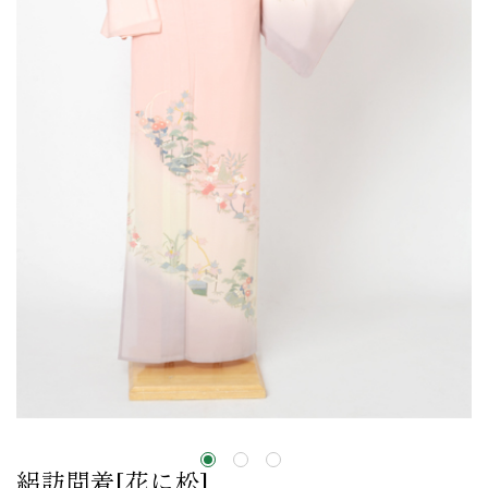
絽訪問着[花に松]