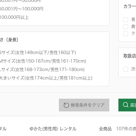
30,001円～50,000円
カラー
50,001円～100,000円
100,000円以上
青
黄
ク
さ（身長）
Sサイズ(女性149cm以下/男性160以下)
取扱店
Mサイズ(女性150-167cm/男性161-170cm)
渋
Lサイズ(女性168-173cm/男性171-180cm)
大きいサイズ(女性174cm以上/男性181cm以上)
検索条件をクリア
選
タル
ゆかた(男性用) レンタル
全商品
107
件
の