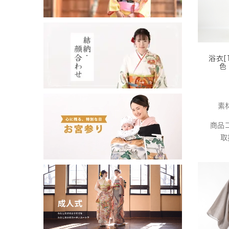
浴衣[
色
素
商品コ
取