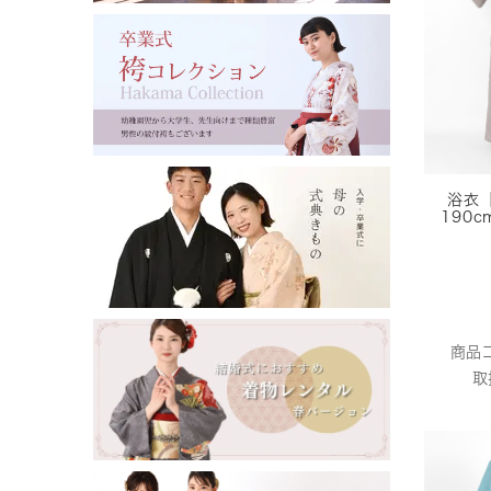
浴衣［
190
商品コ
取