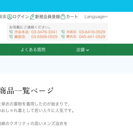
検索
ログイン
新規会員登録
カート
Language
よくある質問
店舗
の商品一覧ページ
た単衣の着物を着用したのが始まりで、
のおしゃれ着として若い人々に人気です。
棉麻のクオリティの高いメンズ浴衣を