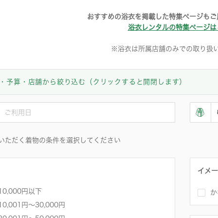
おすすめの浴衣を掲載した特集ページもご
浴衣レンタルの特集ページは
※浴衣は所属店舗のみでの取り扱
・予算・店舗から絞り込む（クリックすると開閉します）
いただく着物の条件を選択してください
イメー
10,000円以下
か
10,001円〜30,000円