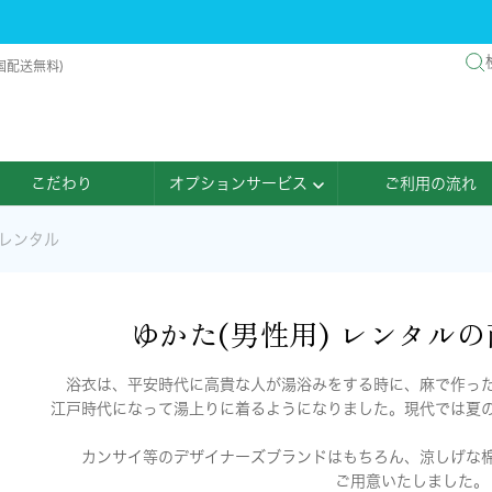
国配送無料)
こだわり
オプションサービス
ご利用の流れ
 レンタル
ゆかた(男性用) レンタル
浴衣は、平安時代に高貴な人が湯浴みをする時に、麻で作っ
江戸時代になって湯上りに着るようになりました。現代では夏
カンサイ等のデザイナーズブランドはもちろん、涼しげな
ご用意いたしました。