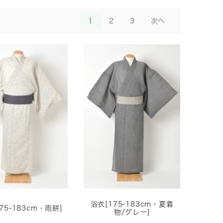
1
2
3
次へ
浴衣[175-183cm・夏着
75-183cm・雨絣]
物/グレー]