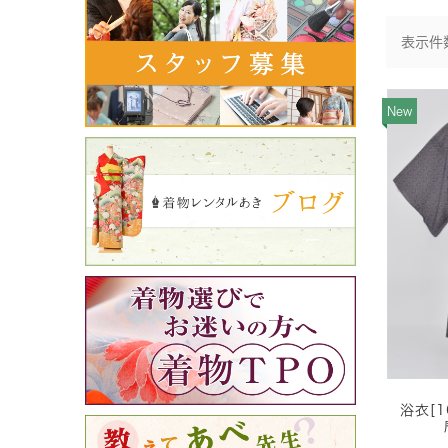
表示件
New
浴衣[1