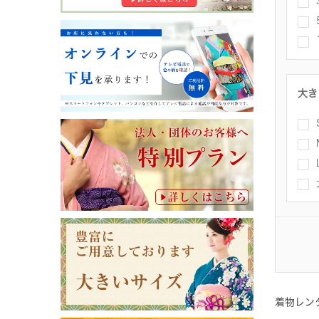
大き
着物レン