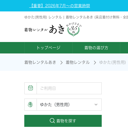
【重要】2026年7月～の営業時間
ゆかた(男性用) レンタル | 着物レンタルあき (来店着付け無料・全
トップページ
着物の選び方
着物レンタルあき
着物レンタル
ゆかた(男性用)
着物を探す