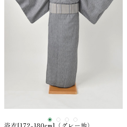
浴衣[172-180cm]（グレー地）