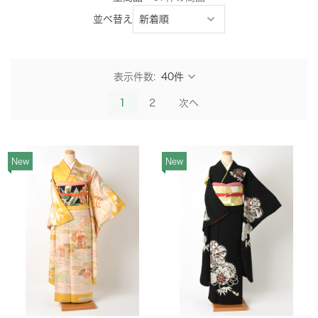
並べ替え
表示件数:
1
2
次へ
New
New