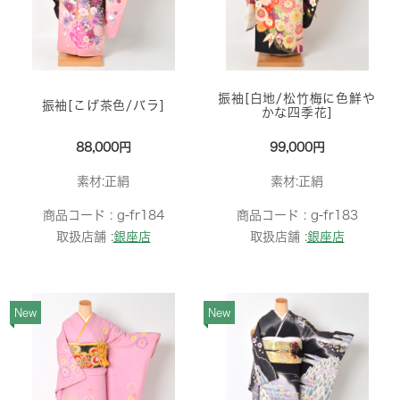
振袖[白地/松竹梅に色鮮や
振袖[こげ茶色/バラ]
かな四季花]
88,000円
99,000円
素材:正絹
素材:正絹
商品コード :
g-fr184
商品コード :
g-fr183
取扱店舗 :
銀座店
取扱店舗 :
銀座店
New
New