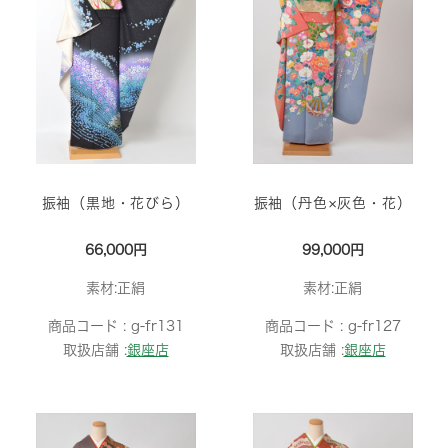
振袖（黒地・花びら）
振袖（丹色×灰色・花）
66,000円
99,000円
素材:正絹
素材:正絹
商品コード :
g-fr131
商品コード :
g-fr127
取扱店舗 :
銀座店
取扱店舗 :
銀座店