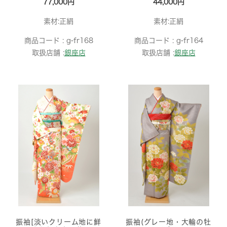
77,000円
44,000円
素材:正絹
素材:正絹
商品コード :
g-fr168
商品コード :
g-fr164
取扱店舗 :
銀座店
取扱店舗 :
銀座店
振袖[淡いクリーム地に鮮
振袖(グレー地・大輪の牡