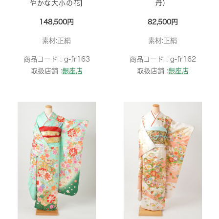
やかな大小の花]
丹）
148,500円
82,500円
素材:正絹
素材:正絹
商品コード :
g-fr163
商品コード :
g-fr162
取扱店舗 :
銀座店
取扱店舗 :
銀座店