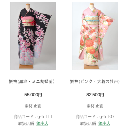
振袖(黒地・ミニ胡蝶蘭）
振袖(ピンク・大輪の牡丹)
55,000円
82,500円
素材:正絹
素材:正絹
商品コード :
g-fr111
商品コード :
g-fr107
取扱店舗 :
銀座店
取扱店舗 :
銀座店