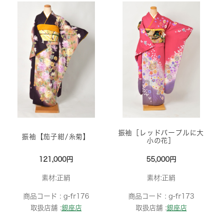
振袖［レッドパープルに大
振袖【茄子紺/糸菊】
小の花］
121,000円
55,000円
素材:正絹
素材:正絹
商品コード :
g-fr176
商品コード :
g-fr173
取扱店舗 :
銀座店
取扱店舗 :
銀座店