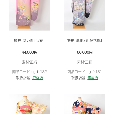
振袖[淡い紅色/花]
振袖[黒地/辻が花風]
44,000円
66,000円
素材:正絹
素材:正絹
商品コード :
g-fr182
商品コード :
g-fr181
取扱店舗 :
銀座店
取扱店舗 :
銀座店