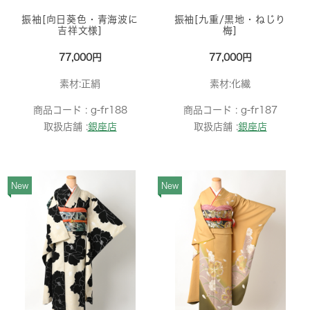
振袖[向日葵色・青海波に
振袖[九重/黒地・ねじり
吉祥文様]
梅]
77,000円
77,000円
素材:正絹
素材:化繊
商品コード :
g-fr188
商品コード :
g-fr187
取扱店舗 :
銀座店
取扱店舗 :
銀座店
New
New