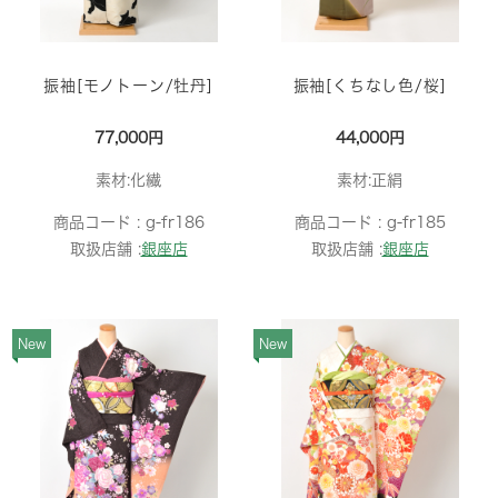
振袖[モノトーン/牡丹]
振袖[くちなし色/桜]
77,000円
44,000円
素材:化繊
素材:正絹
商品コード :
g-fr186
商品コード :
g-fr185
取扱店舗 :
銀座店
取扱店舗 :
銀座店
New
New