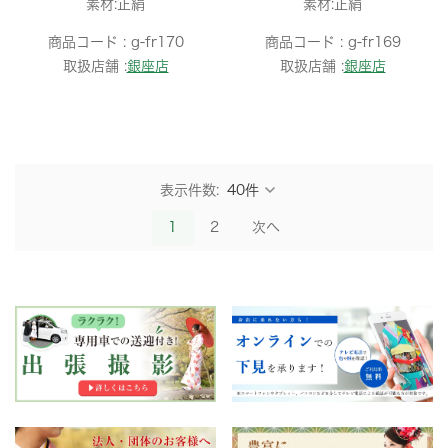
素材:正絹
素材:正絹
商品コード :
g-fr170
商品コード :
g-fr169
取扱店舗 :
銀座店
取扱店舗 :
銀座店
表示件数:
1
2
次へ