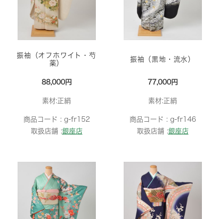
振袖（オフホワイト・芍
振袖（黒地・流水）
薬）
88,000円
77,000円
素材:正絹
素材:正絹
商品コード :
g-fr152
商品コード :
g-fr146
取扱店舗 :
銀座店
取扱店舗 :
銀座店