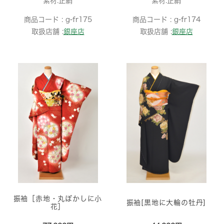
素材:正絹
素材:正絹
商品コード :
g-fr175
商品コード :
g-fr174
取扱店舗 :
銀座店
取扱店舗 :
銀座店
振袖［赤地・丸ぼかしに小
振袖[黒地に大輪の牡丹]
花］