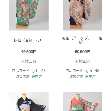
振袖（ダークブルー・桧
振袖（若緑・花）
扇）
49,500円
60,500円
素材:正絹
素材:正絹
商品コード :
g-fr143
商品コード :
g-fr142
取扱店舗 :
銀座店
取扱店舗 :
銀座店