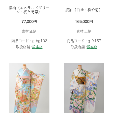
振袖（エメラルドグリー
振袖（白地・松や菊）
ン・桜と芍薬）
77,000円
165,000円
素材:正絹
素材:正絹
商品コード :
g-bg102
商品コード :
g-fr157
取扱店舗 :
銀座店
取扱店舗 :
銀座店