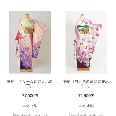
振袖［クリーム地に大小の
振袖［白と紫の濃淡に花尽
花］
くし］
77,000円
71,500円
素材:正絹
素材:正絹
商品コード :
g-fr172
商品コード :
g-fr171