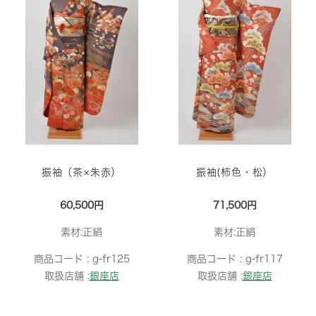
振袖（茶×朱赤）
振袖(柿色・松）
60,500円
71,500円
素材:正絹
素材:正絹
商品コード :
g-fr125
商品コード :
g-fr117
取扱店舗 :
銀座店
取扱店舗 :
銀座店