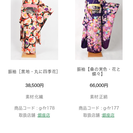
振袖【桑の実色・花と
振袖［黒地・丸に四季花］
蝶々】
38,500円
66,000円
素材:化繊
素材:正絹
商品コード :
g-fr178
商品コード :
g-fr177
取扱店舗 :
銀座店
取扱店舗 :
銀座店