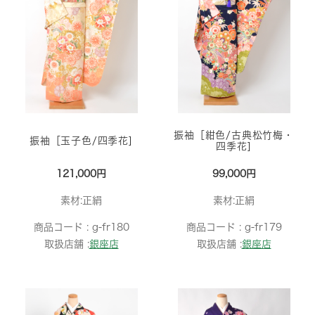
振袖［紺色/古典松竹梅・
振袖［玉子色/四季花]
四季花]
121,000円
99,000円
素材:正絹
素材:正絹
商品コード :
g-fr180
商品コード :
g-fr179
取扱店舗 :
銀座店
取扱店舗 :
銀座店