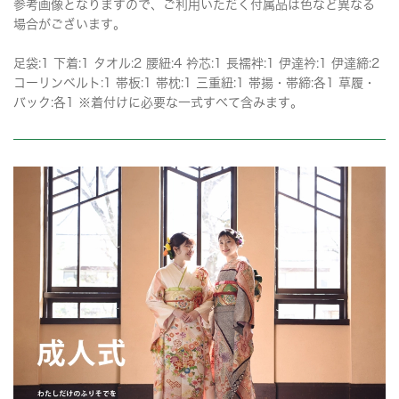
参考画像となりますので、ご利用いただく付属品は色など異なる
場合がございます。
足袋:1 下着:1 タオル:2 腰紐:4 衿芯:1 長襦袢:1 伊達衿:1 伊達締:2
コーリンベルト:1 帯板:1 帯枕:1 三重紐:1 帯揚・帯締:各1 草履・
バック:各1 ※着付けに必要な一式すべて含みます。