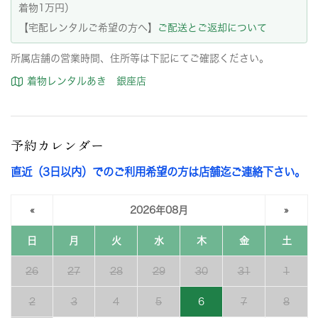
着物1万円）
【宅配レンタルご希望の方へ】
ご配送とご返却について
所属店舗の営業時間、住所等は下記にてご確認ください。
着物レンタルあき 銀座店
予約カレンダー
直近（3日以内）でのご利用希望の方は店舗迄ご連絡下さい。
«
2026年08月
»
日
月
火
水
木
金
土
26
27
28
29
30
31
1
2
3
4
5
6
7
8