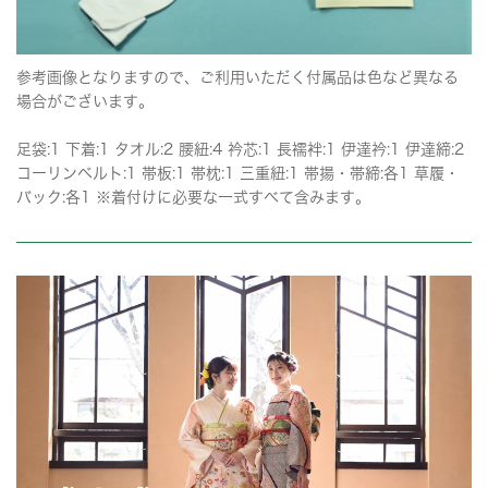
参考画像となりますので、ご利用いただく付属品は色など異なる
場合がございます。
足袋:1 下着:1 タオル:2 腰紐:4 衿芯:1 長襦袢:1 伊達衿:1 伊達締:2
コーリンベルト:1 帯板:1 帯枕:1 三重紐:1 帯揚・帯締:各1 草履・
バック:各1 ※着付けに必要な一式すべて含みます。