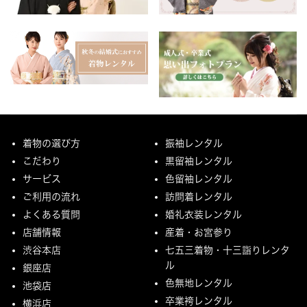
着物の選び方
振袖レンタル
こだわり
黒留袖レンタル
サービス
色留袖レンタル
ご利用の流れ
訪問着レンタル
よくある質問
婚礼衣装レンタル
店舗情報
産着・お宮参り
渋谷本店
七五三着物・十三詣りレンタ
ル
銀座店
色無地レンタル
池袋店
卒業袴レンタル
横浜店