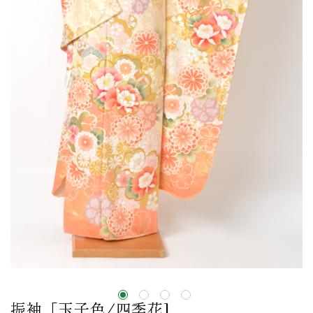
振袖［玉子色/四季花]