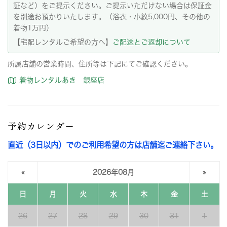
証など）をご提示ください。ご提示いただけない場合は保証金
を別途お預かりいたします。（浴衣・小紋5,000円、その他の
着物1万円）
【宅配レンタルご希望の方へ】
ご配送とご返却について
所属店舗の営業時間、住所等は下記にてご確認ください。
着物レンタルあき 銀座店
予約カレンダー
直近（3日以内）でのご利用希望の方は店舗迄ご連絡下さい。
«
2026年08月
»
日
月
火
水
木
金
土
26
27
28
29
30
31
1