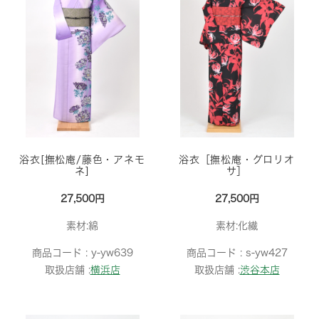
浴衣[撫松庵/藤色・アネモ
浴衣［撫松庵・グロリオ
ネ]
サ］
27,500円
27,500円
素材:綿
素材:化繊
商品コード :
y-yw639
商品コード :
s-yw427
取扱店舗 :
横浜店
取扱店舗 :
渋谷本店