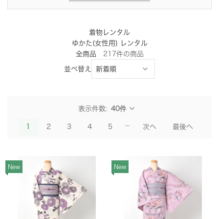
着物レンタル
ゆかた(女性用) レンタル
全商品
217
件
の商品
並べ替え
表示件数:
...
1
2
3
4
5
次へ
最後へ
New
New