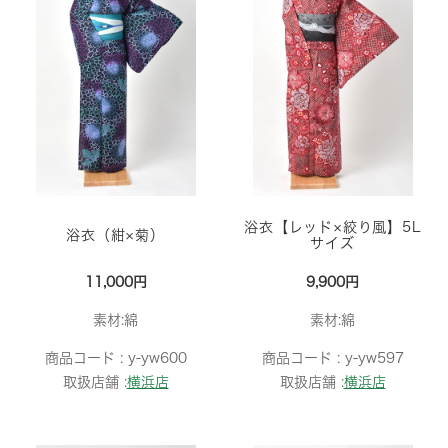
浴衣【レッド×絞り風】5L
浴衣（紺×菊）
サイズ
11,000円
9,900円
素材:綿
素材:綿
商品コード :
y-yw600
商品コード :
y-yw597
取扱店舗 :
横浜店
取扱店舗 :
横浜店