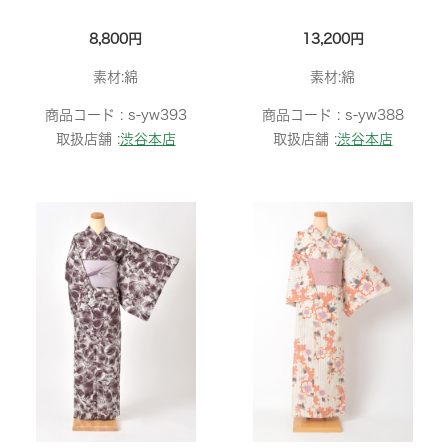
8,800円
13,200円
素材:綿
素材:綿
商品コード :
s-yw393
商品コード :
s-yw388
取扱店舗 :
渋谷本店
取扱店舗 :
渋谷本店