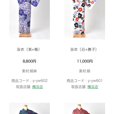
浴衣（紫×梅）
浴衣（白×撫子）
8,800円
11,000円
素材:綿麻
素材:綿
商品コード :
y-yw602
商品コード :
y-yw601
取扱店舗 :
横浜店
取扱店舗 :
横浜店