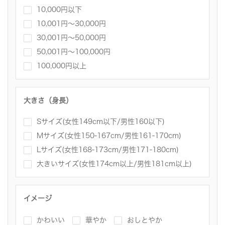
10,000円以下
10,001円〜30,000円
30,001円～50,000円
50,001円～100,000円
100,000円以上
大きさ（身長）
Sサイズ(女性149cm以下/男性160以下)
Mサイズ(女性150-167cm/男性161-170cm)
Lサイズ(女性168-173cm/男性171-180cm)
大きいサイズ(女性174cm以上/男性181cm以上)
イメージ
かわいい
華やか
おしとやか