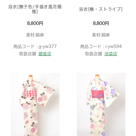
浴衣[撫子色/手描き風花模
浴衣[椿・ストライプ]
様]
8,800円
8,800円
素材:綿麻
素材:綿麻
商品コード :
g-yw377
商品コード :
i-yw594
取扱店舗 :
銀座店
取扱店舗 :
池袋店