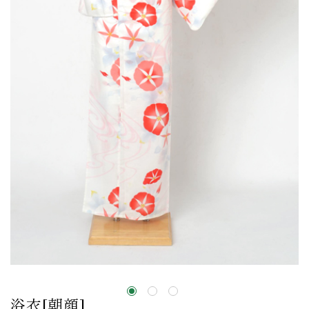
浴衣[朝顔]