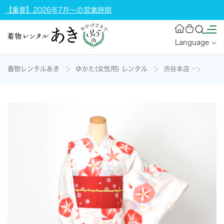
【重要】2026年7月～の営業時間
Language
着物レンタルあき
ゆかた(女性用) レンタル
渋谷本店
浴衣[