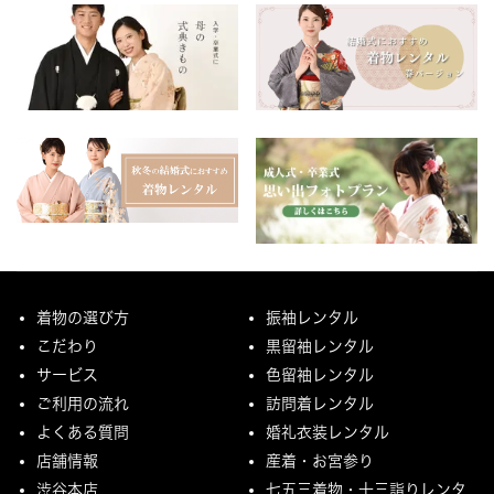
着物の選び方
振袖レンタル
こだわり
黒留袖レンタル
サービス
色留袖レンタル
ご利用の流れ
訪問着レンタル
よくある質問
婚礼衣装レンタル
店舗情報
産着・お宮参り
渋谷本店
七五三着物・十三詣りレンタ