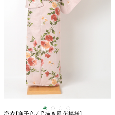
浴衣[撫子色/手描き風花模様]