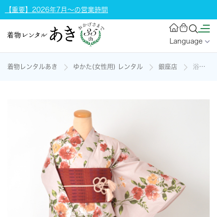
【重要】2026年7月～の営業時間
Language
着物レンタルあき
ゆかた(女性用) レンタル
銀座店
浴衣[撫子色/手描き風花模様]の着物レンタル