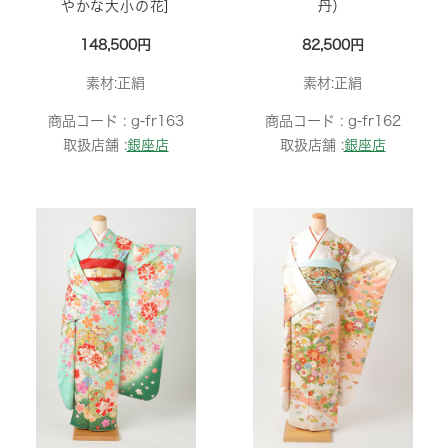
やかな大小の花]
丹）
148,500円
82,500円
素材:正絹
素材:正絹
商品コード :
g-fr163
商品コード :
g-fr162
取扱店舗 :
銀座店
取扱店舗 :
銀座店