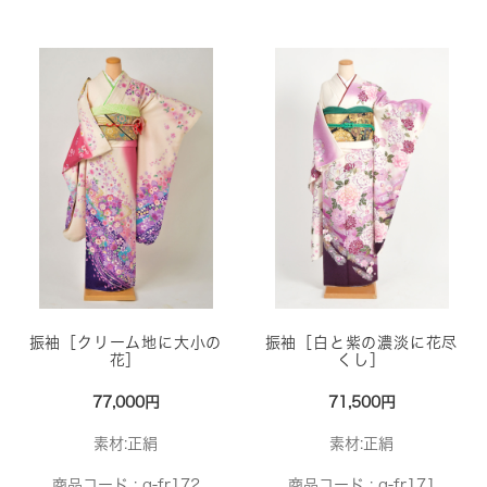
振袖［クリーム地に大小の
振袖［白と紫の濃淡に花尽
花］
くし］
77,000円
71,500円
素材:正絹
素材:正絹
商品コード :
g-fr172
商品コード :
g-fr171