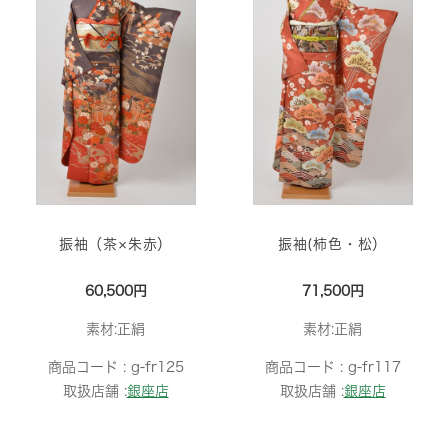
振袖（茶×朱赤）
振袖(柿色・松）
60,500円
71,500円
素材:正絹
素材:正絹
商品コード :
g-fr125
商品コード :
g-fr117
取扱店舗 :
銀座店
取扱店舗 :
銀座店