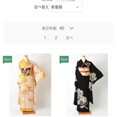
並べ替え
表示件数:
1
2
次へ
New
New