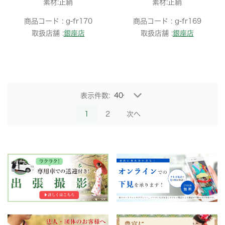
素材:正絹
素材:正絹
商品コード :
g-fr170
商品コード :
g-fr169
取扱店舗 :
銀座店
取扱店舗 :
銀座店
表示件数:
1
2
次へ