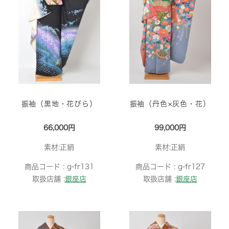
振袖（黒地・花びら）
振袖（丹色×灰色・花）
66,000円
99,000円
素材:正絹
素材:正絹
商品コード :
g-fr131
商品コード :
g-fr127
取扱店舗 :
銀座店
取扱店舗 :
銀座店