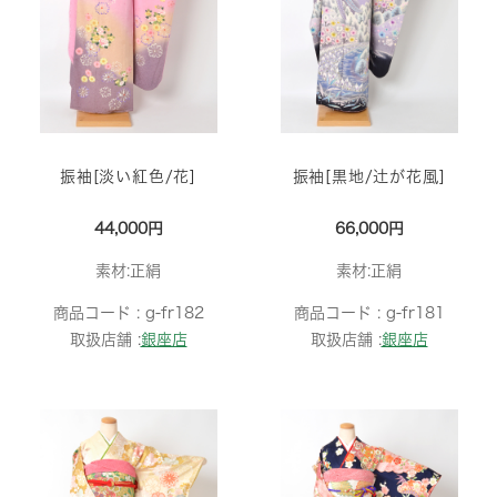
振袖[淡い紅色/花]
振袖[黒地/辻が花風]
44,000円
66,000円
素材:正絹
素材:正絹
商品コード :
g-fr182
商品コード :
g-fr181
取扱店舗 :
銀座店
取扱店舗 :
銀座店