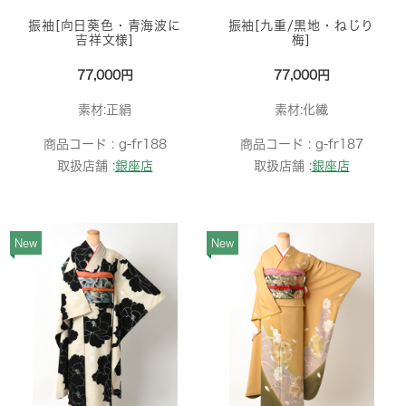
振袖[向日葵色・青海波に
振袖[九重/黒地・ねじり
吉祥文様]
梅]
77,000円
77,000円
素材:正絹
素材:化繊
商品コード :
g-fr188
商品コード :
g-fr187
取扱店舗 :
銀座店
取扱店舗 :
銀座店
New
New