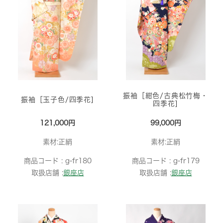
振袖［紺色/古典松竹梅・
振袖［玉子色/四季花]
四季花]
121,000円
99,000円
素材:正絹
素材:正絹
商品コード :
g-fr180
商品コード :
g-fr179
取扱店舗 :
銀座店
取扱店舗 :
銀座店