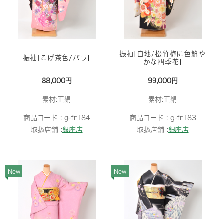
振袖[白地/松竹梅に色鮮や
振袖[こげ茶色/バラ]
かな四季花]
88,000円
99,000円
素材:正絹
素材:正絹
商品コード :
g-fr184
商品コード :
g-fr183
取扱店舗 :
銀座店
取扱店舗 :
銀座店
New
New