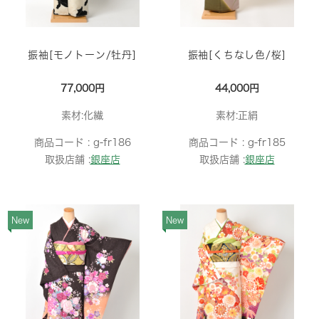
振袖[モノトーン/牡丹]
振袖[くちなし色/桜]
77,000円
44,000円
素材:化繊
素材:正絹
商品コード :
g-fr186
商品コード :
g-fr185
取扱店舗 :
銀座店
取扱店舗 :
銀座店
New
New