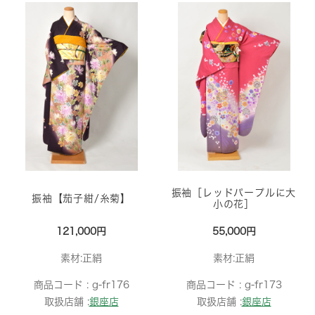
振袖［レッドパープルに大
振袖【茄子紺/糸菊】
小の花］
121,000円
55,000円
素材:正絹
素材:正絹
商品コード :
g-fr176
商品コード :
g-fr173
取扱店舗 :
銀座店
取扱店舗 :
銀座店