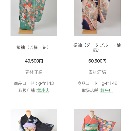
振袖（ダークブルー・桧
振袖（若緑・花）
扇）
49,500円
60,500円
素材:正絹
素材:正絹
商品コード :
g-fr143
商品コード :
g-fr142
取扱店舗 :
銀座店
取扱店舗 :
銀座店