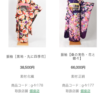
振袖【桑の実色・花と
振袖［黒地・丸に四季花］
蝶々】
38,500円
66,000円
素材:化繊
素材:正絹
商品コード :
g-fr178
商品コード :
g-fr177
取扱店舗 :
銀座店
取扱店舗 :
銀座店