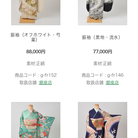
振袖（オフホワイト・芍
振袖（黒地・流水）
薬）
88,000円
77,000円
素材:正絹
素材:正絹
商品コード :
g-fr152
商品コード :
g-fr146
取扱店舗 :
銀座店
取扱店舗 :
銀座店