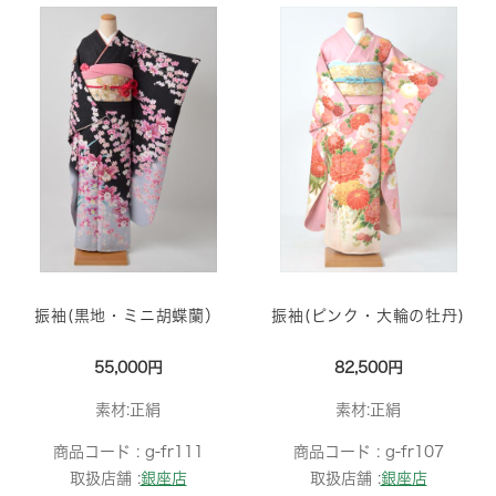
振袖(黒地・ミニ胡蝶蘭）
振袖(ピンク・大輪の牡丹)
55,000円
82,500円
素材:正絹
素材:正絹
商品コード :
g-fr111
商品コード :
g-fr107
取扱店舗 :
銀座店
取扱店舗 :
銀座店