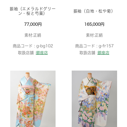
振袖（エメラルドグリー
振袖（白地・松や菊）
ン・桜と芍薬）
77,000円
165,000円
素材:正絹
素材:正絹
商品コード :
g-bg102
商品コード :
g-fr157
取扱店舗 :
銀座店
取扱店舗 :
銀座店