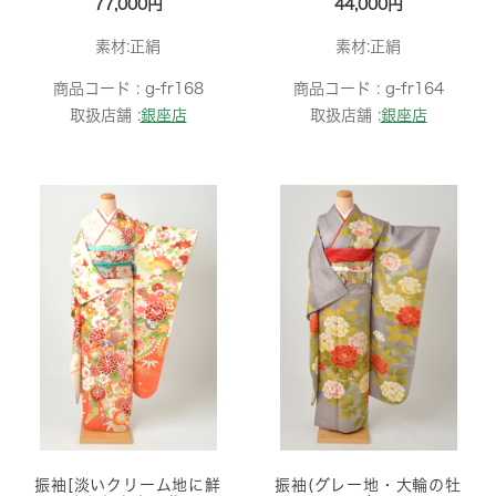
77,000円
44,000円
素材:正絹
素材:正絹
商品コード :
g-fr168
商品コード :
g-fr164
取扱店舗 :
銀座店
取扱店舗 :
銀座店
振袖[淡いクリーム地に鮮
振袖(グレー地・大輪の牡