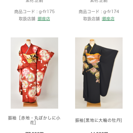
素材:正絹
素材:正絹
商品コード :
g-fr175
商品コード :
g-fr174
取扱店舗 :
銀座店
取扱店舗 :
銀座店
振袖［赤地・丸ぼかしに小
振袖[黒地に大輪の牡丹]
花］