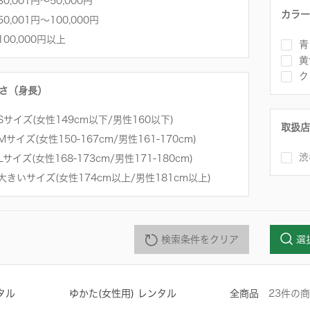
30,001円～50,000円
カラー
50,001円～100,000円
100,000円以上
青
黄
ク
さ（身長）
Sサイズ(女性149cm以下/男性160以下)
取扱店
Mサイズ(女性150-167cm/男性161-170cm)
渋
Lサイズ(女性168-173cm/男性171-180cm)
大きいサイズ(女性174cm以上/男性181cm以上)
検索条件をクリア
選
タル
ゆかた(女性用) レンタル
全商品
23
件
の