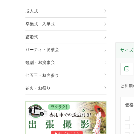
成人式
卒業式・入学式
結婚式
パーティ・お茶会
サイズ
観劇・お食事会
七五三・お宮参り
ご利用
花火・お祭り
価格