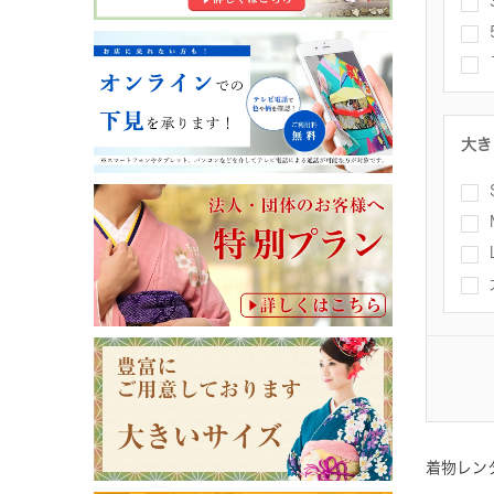
大き
着物レン