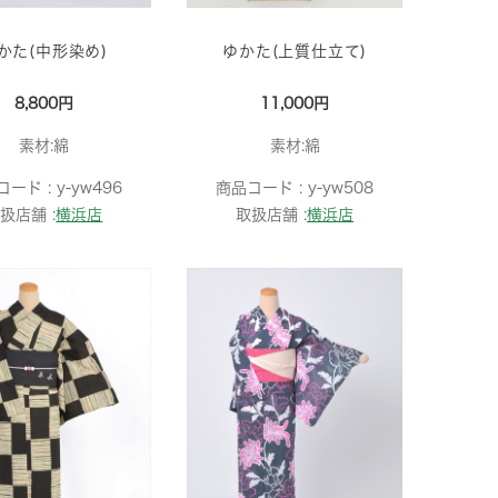
かた(中形染め)
ゆかた(上質仕立て)
8,800円
11,000円
素材:綿
素材:綿
コード :
y-yw496
商品コード :
y-yw508
扱店舗 :
横浜店
取扱店舗 :
横浜店