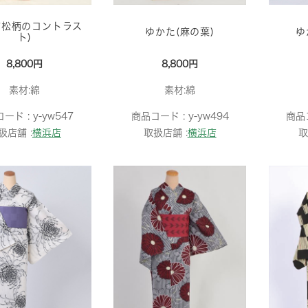
市松柄のコントラス
ゆかた(麻の葉)
ゆ
ト)
8,800円
8,800円
素材:綿
素材:綿
コード :
y-yw547
商品コード :
y-yw494
商品
扱店舗 :
横浜店
取扱店舗 :
横浜店
取