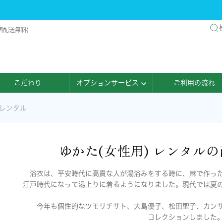
国配送無料)
こだわり
オプションサービス
ご利用の流れ
 レンタル
ゆかた(女性用) レンタル
浴衣は、平安時代に高貴な人が湯浴みをする時に、麻で作っ
江戸時代になって湯上りに着るようになりました。現代では夏
今年も個性的なツモリチサト、大島優子、松田聖子、カン
コレクションしました