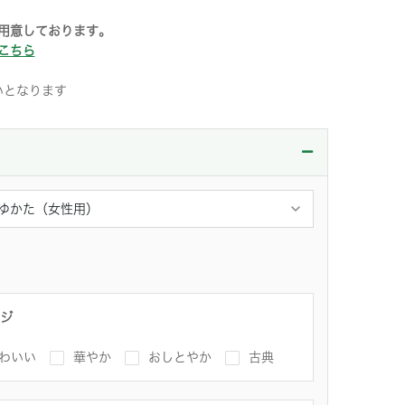
用意しております。
こちら
いとなります
ジ
わいい
華やか
おしとやか
古典