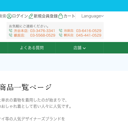
検索
ログイン
新規会員登録
カート
Language
よくある質問
店舗
の商品一覧ページ
た単衣の着物を着用したのが始まりで、
のおしゃれ着として若い人々に人気です。
サイ等の人気デザイナーズブランドを
。