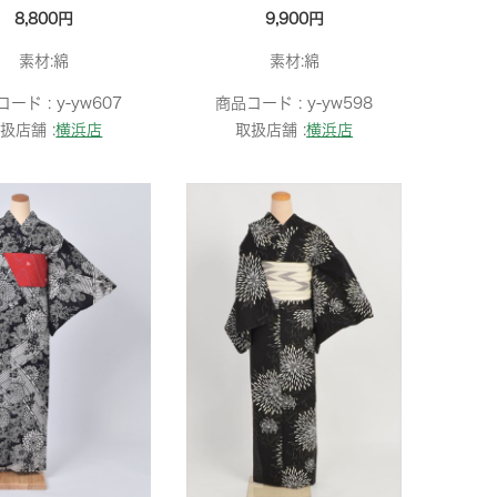
8,800円
9,900円
素材:綿
素材:綿
コード :
y-yw607
商品コード :
y-yw598
扱店舗 :
横浜店
取扱店舗 :
横浜店