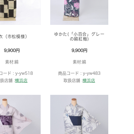
ゆかた(「小百合」グレー
衣（市松模様）
の綿紅梅)
9,900円
9,900円
素材:綿
素材:綿
コード :
y-yw518
商品コード :
y-yw483
扱店舗 :
横浜店
取扱店舗 :
横浜店