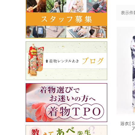
表示件
浴衣[