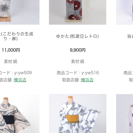
た(こだわりの生成
ゆかた(和遊日レトロ)
浴
り・麻)
11,000円
9,900円
素材:綿
素材:綿
コード :
y-yw509
商品コード :
y-yw516
商品
扱店舗 :
横浜店
取扱店舗 :
横浜店
取