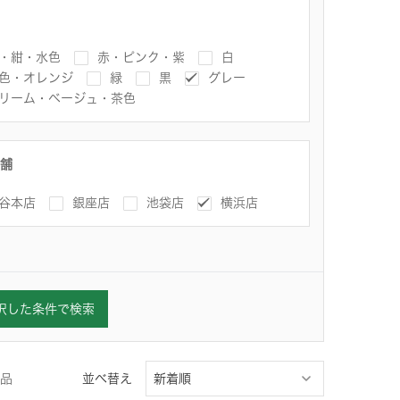
・紺・水色
赤・ピンク・紫
白
色・オレンジ
緑
黒
グレー
リーム・ベージュ・茶色
舗
谷本店
銀座店
池袋店
横浜店
択した条件で検索
商品
並べ替え