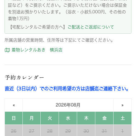
証など）をご提示ください。ご提示いただけない場合は保証金
を別途お預かりいたします。（浴衣・小紋5,000円、その他の
着物1万円）
【宅配レンタルご希望の方へ】
ご配送とご返却について
所属店舗の営業時間、住所等は下記にてご確認ください。
着物レンタルあき 横浜店
予約カレンダー
直近（3日以内）でのご利用希望の方は店舗迄ご連絡下さい。
«
2026年08月
»
日
月
火
水
木
金
土
26
27
28
29
30
31
1