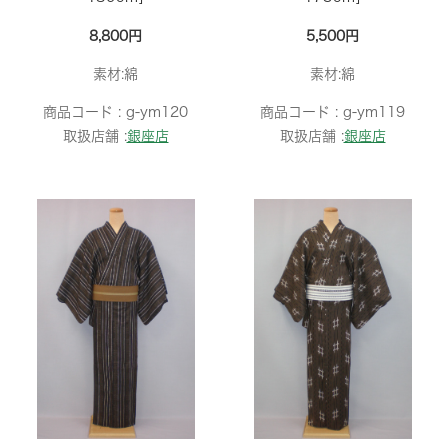
8,800円
5,500円
素材:綿
素材:綿
商品コード :
g-ym120
商品コード :
g-ym119
取扱店舗 :
銀座店
取扱店舗 :
銀座店