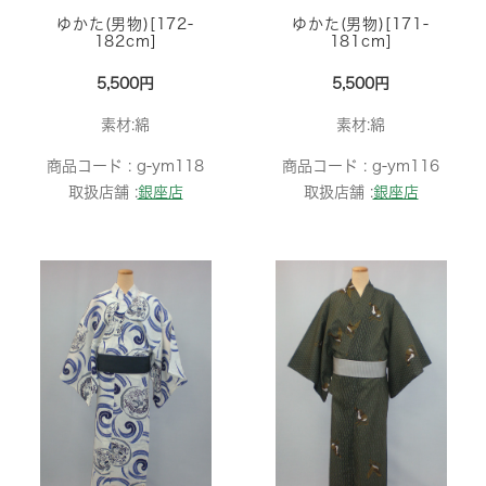
ゆかた(男物)[172-
ゆかた(男物)[171-
182cm]
181cm]
5,500円
5,500円
素材:綿
素材:綿
商品コード :
g-ym118
商品コード :
g-ym116
取扱店舗 :
銀座店
取扱店舗 :
銀座店