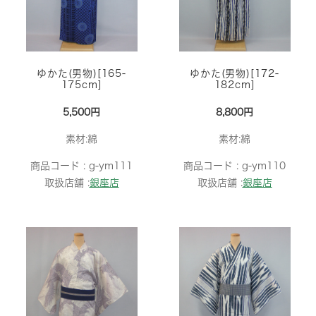
ゆかた(男物)[165-
ゆかた(男物)[172-
175cm]
182cm]
5,500円
8,800円
素材:綿
素材:綿
商品コード :
g-ym111
商品コード :
g-ym110
取扱店舗 :
銀座店
取扱店舗 :
銀座店