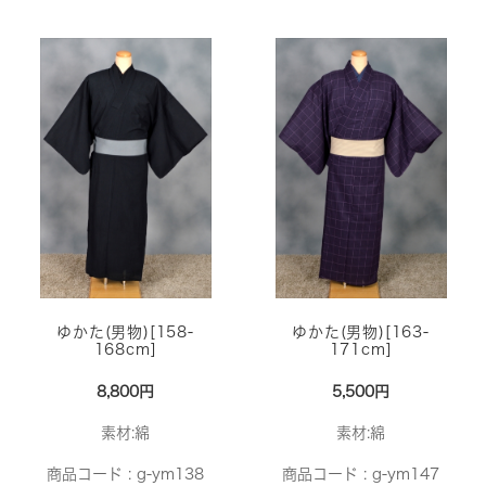
ゆかた(男物)[158-
ゆかた(男物)[163-
168cm]
171cm]
8,800円
5,500円
素材:綿
素材:綿
商品コード :
g-ym138
商品コード :
g-ym147