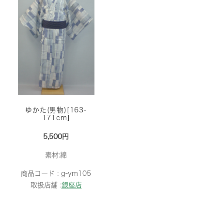
ゆかた(男物)[163-
171cm]
5,500円
素材:綿
商品コード :
g-ym105
取扱店舗 :
銀座店