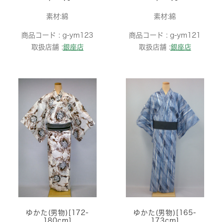
素材:綿
素材:綿
商品コード :
g-ym123
商品コード :
g-ym121
取扱店舗 :
銀座店
取扱店舗 :
銀座店
ゆかた(男物)[172-
ゆかた(男物)[165-
180cm]
173cm]