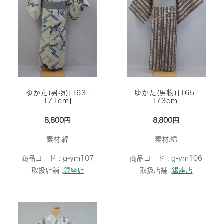
ゆかた(男物)[163-
ゆかた(男物)[165-
171cm]
173cm]
8,800円
8,800円
素材:綿
素材:綿
商品コード :
g-ym107
商品コード :
g-ym106
取扱店舗 :
銀座店
取扱店舗 :
銀座店