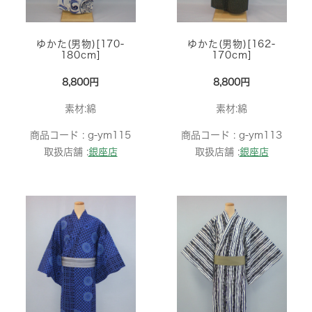
ゆかた(男物)[170-
ゆかた(男物)[162-
180cm]
170cm]
8,800円
8,800円
素材:綿
素材:綿
商品コード :
g-ym115
商品コード :
g-ym113
取扱店舗 :
銀座店
取扱店舗 :
銀座店