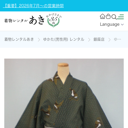
【重要】2026年7月～の営業時間
Language
着物レンタルあき
ゆかた(男性用) レンタル
銀座店
ゆかた(男物)[162-170cm]の着物レンタル