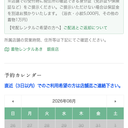
※店舗での受付時に現住所の確認できる身分証（免許証や保険
証など）をご提示ください。ご提示いただけない場合は保証金
を別途お預かりいたします。（浴衣・小紋5,000円、その他の
着物1万円）
【宅配レンタルご希望の方へ】
ご配送とご返却について
所属店舗の営業時間、住所等は下記にてご確認ください。
着物レンタルあき 銀座店
予約カレンダー
直近（3日以内）でのご利用希望の方は店舗迄ご連絡下さい。
«
2026年08月
»
日
月
火
水
木
金
土
26
27
28
29
30
31
1