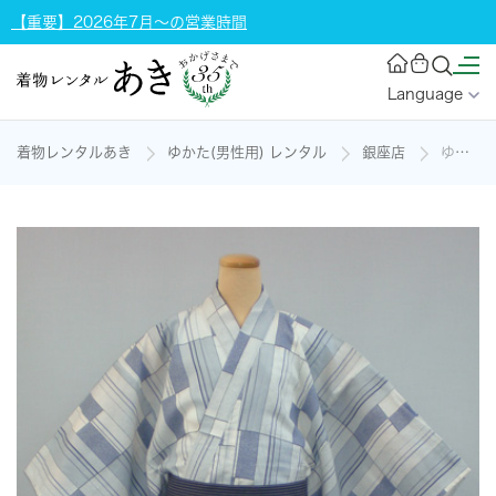
【重要】2026年7月～の営業時間
Language
着物レンタルあき
ゆかた(男性用) レンタル
銀座店
ゆかた(男物)[163-171cm]の着物レンタル