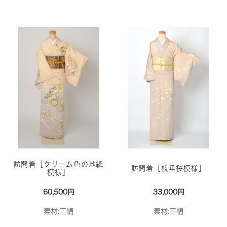
訪問着［クリーム色の地紙
訪問着［枝垂桜模様］
模様］
60,500円
33,000円
素材:正絹
素材:正絹