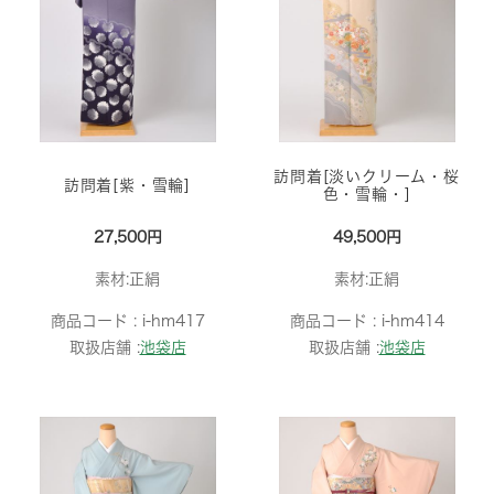
訪問着[淡いクリーム・桜
訪問着[紫・雪輪]
色・雪輪・]
27,500円
49,500円
素材:正絹
素材:正絹
商品コード :
i-hm417
商品コード :
i-hm414
取扱店舗 :
池袋店
取扱店舗 :
池袋店