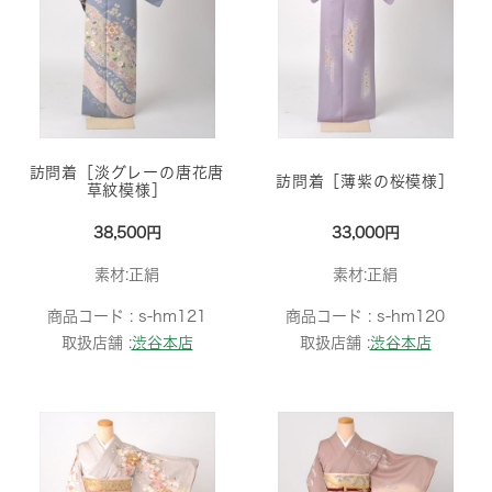
訪問着［淡グレーの唐花唐
訪問着［薄紫の桜模様］
草紋模様］
38,500円
33,000円
素材:正絹
素材:正絹
商品コード :
s-hm121
商品コード :
s-hm120
取扱店舗 :
渋谷本店
取扱店舗 :
渋谷本店