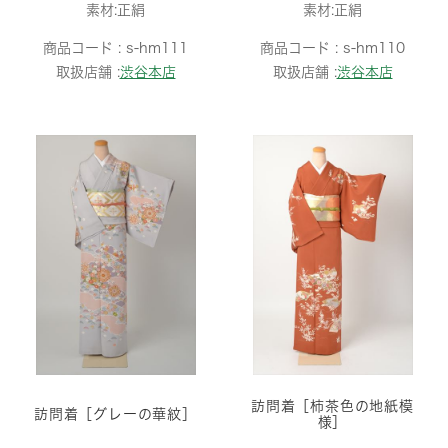
素材:正絹
素材:正絹
商品コード :
s-hm111
商品コード :
s-hm110
取扱店舗 :
渋谷本店
取扱店舗 :
渋谷本店
訪問着［柿茶色の地紙模
訪問着［グレーの華紋］
様］