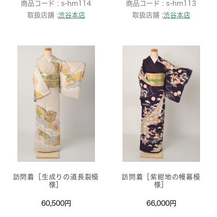
商品コード :
s-hm114
商品コード :
s-hm113
取扱店舗 :
渋谷本店
取扱店舗 :
渋谷本店
訪問着［生成りの道長裂模
訪問着［紫紺地の幔幕模
様］
様］
60,500円
66,000円