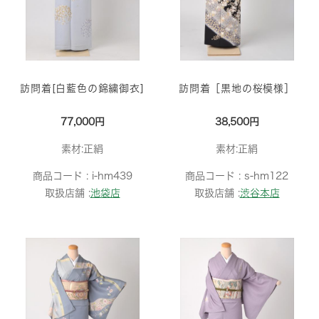
訪問着[白藍色の錦繍御衣]
訪問着［黒地の桜模様］
77,000円
38,500円
素材:正絹
素材:正絹
商品コード :
i-hm439
商品コード :
s-hm122
取扱店舗 :
池袋店
取扱店舗 :
渋谷本店