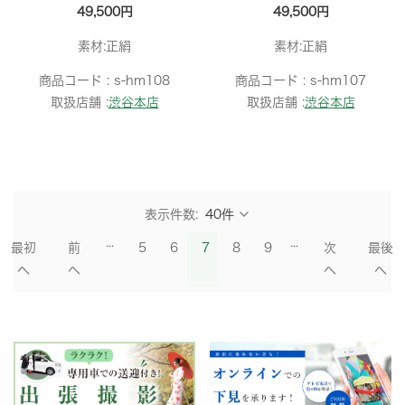
49,500円
49,500円
素材:正絹
素材:正絹
商品コード :
s-hm108
商品コード :
s-hm107
取扱店舗 :
渋谷本店
取扱店舗 :
渋谷本店
表示件数:
...
...
最初
前
5
6
7
8
9
次
最後
へ
へ
へ
へ