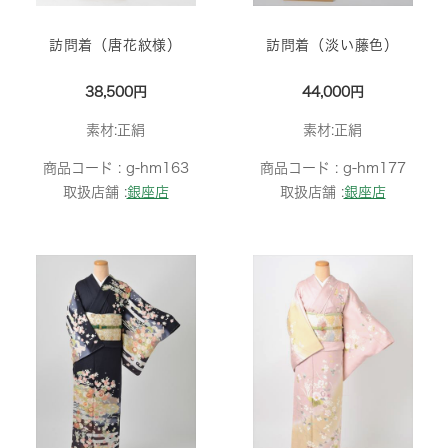
訪問着（唐花紋様）
訪問着（淡い藤色）
38,500円
44,000円
素材:正絹
素材:正絹
商品コード :
g-hm163
商品コード :
g-hm177
取扱店舗 :
銀座店
取扱店舗 :
銀座店