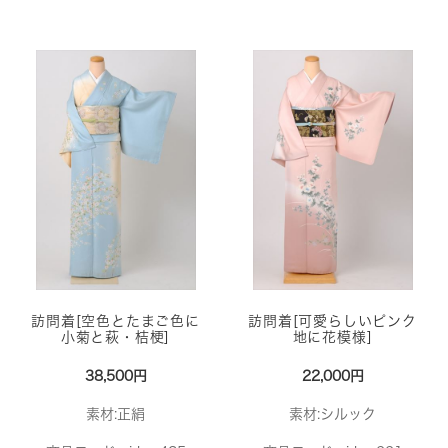
訪問着[空色とたまご色に
訪問着[可愛らしいピンク
小菊と萩・桔梗]
地に花模様]
38,500円
22,000円
素材:正絹
素材:シルック