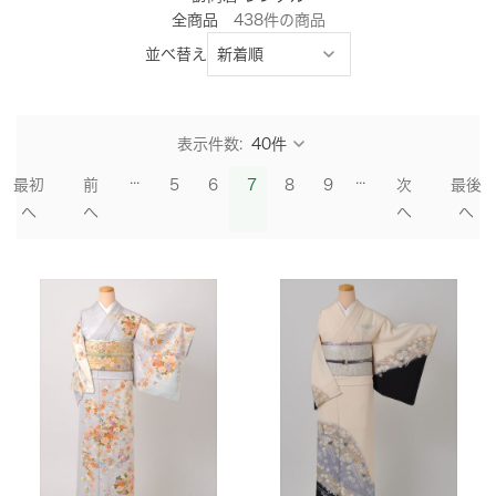
全商品
438
件
の商品
並べ替え
表示件数:
...
...
最初
前
5
6
7
8
9
次
最後
へ
へ
へ
へ