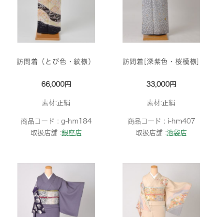
訪問着（とび色・紋様）
訪問着[深紫色・桜模様]
66,000円
33,000円
素材:正絹
素材:正絹
商品コード :
g-hm184
商品コード :
i-hm407
取扱店舗 :
銀座店
取扱店舗 :
池袋店