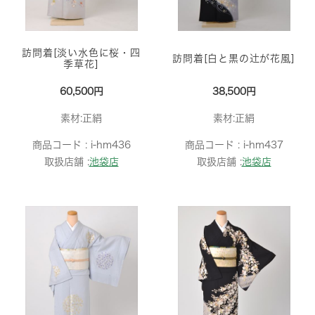
訪問着[淡い水色に桜・四
訪問着[白と黒の辻が花風]
季草花]
60,500円
38,500円
素材:正絹
素材:正絹
商品コード :
i-hm436
商品コード :
i-hm437
取扱店舗 :
池袋店
取扱店舗 :
池袋店