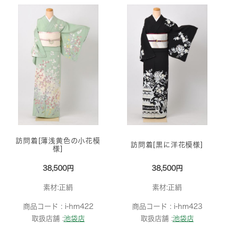
訪問着[薄浅黄色の小花模
訪問着[黒に洋花模様]
様]
38,500円
38,500円
素材:正絹
素材:正絹
商品コード :
i-hm422
商品コード :
i-hm423
取扱店舗 :
池袋店
取扱店舗 :
池袋店