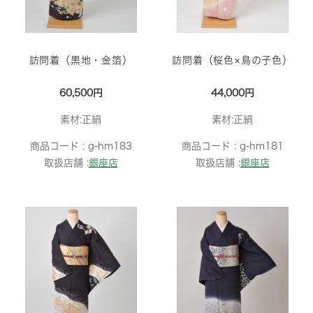
訪問着（黒地・金箔）
訪問着（桜色×鳥の子色）
60,500円
44,000円
素材:正絹
素材:正絹
商品コード :
g-hm183
商品コード :
g-hm181
取扱店舗 :
銀座店
取扱店舗 :
銀座店