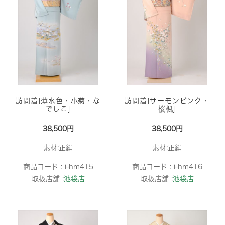
訪問着[薄水色・小菊・な
訪問着[サーモンピンク・
でしこ]
桜楓]
38,500円
38,500円
素材:正絹
素材:正絹
商品コード :
i-hm415
商品コード :
i-hm416
取扱店舗 :
池袋店
取扱店舗 :
池袋店