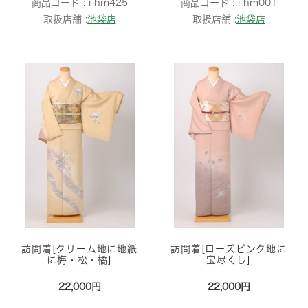
商品コード :
i-hm425
商品コード :
i-hm001
取扱店舗 :
池袋店
取扱店舗 :
池袋店
訪問着[クリーム地に地紙
訪問着[ローズピンク地に
に梅・松・橘]
宝尽くし]
22,000円
22,000円