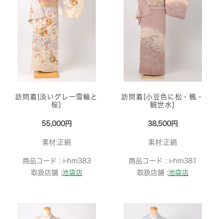
訪問着[淡いグレー雪輪と
訪問着[小豆色に松・楓・
桜]
観世水]
55,000円
38,500円
素材:正絹
素材:正絹
商品コード :
i-hm383
商品コード :
i-hm381
取扱店舗 :
池袋店
取扱店舗 :
池袋店