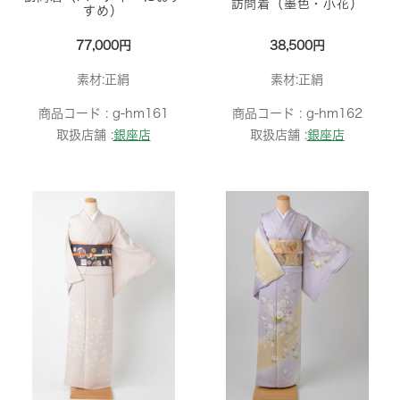
訪問着（墨色・小花）
すめ）
77,000円
38,500円
素材:正絹
素材:正絹
商品コード :
g-hm161
商品コード :
g-hm162
取扱店舗 :
銀座店
取扱店舗 :
銀座店