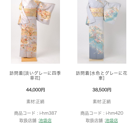
訪問着[淡いグレーに四季
訪問着[水色とグレーに花
草花]
車]
44,000円
38,500円
素材:正絹
素材:正絹
商品コード :
i-hm387
商品コード :
i-hm420
取扱店舗 :
池袋店
取扱店舗 :
池袋店