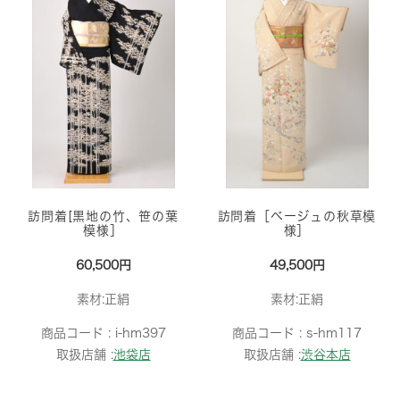
訪問着[黒地の竹、笹の葉
訪問着［ベージュの秋草模
模様］
様］
60,500円
49,500円
素材:正絹
素材:正絹
商品コード :
i-hm397
商品コード :
s-hm117
取扱店舗 :
池袋店
取扱店舗 :
渋谷本店