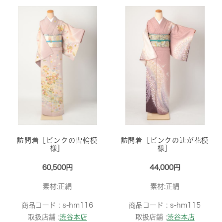
訪問着［ピンクの雪輪模
訪問着［ピンクの辻が花模
様］
様］
60,500円
44,000円
素材:正絹
素材:正絹
商品コード :
s-hm116
商品コード :
s-hm115
取扱店舗 :
渋谷本店
取扱店舗 :
渋谷本店