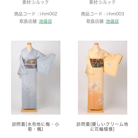
素材:シルック
素材:シルック
商品コード :
i-hm002
商品コード :
i-hm003
取扱店舗 :
池袋店
取扱店舗 :
池袋店
訪問着[水色地に梅・小
訪問着[優しいクリーム地
菊・楓]
に花輪模様]