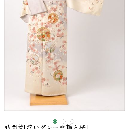
訪問着[淡いグレー雪輪と桜]