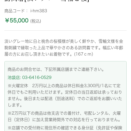
商品コード：
i-hm383
￥55,000
(税込)
淡いグレー地に白と桃色の桜模様が美しく鮮やか、雪輪文様を金
駒刺繍で縁取った上品で華やかさのある訪問着です。幅広い年齢
層の方にお召し頂きたいお着物です。(167ｃｍ）
商品のお問合せは、下記所属店舗までご連絡下さい。
池袋店: 03-6416-0529
※火曜定休 2万円以上の商品は休日料金3,300円/1名にて定
休日でもご利用いただけます。定休日の当日返却は承っており
ません。後日または配送（別途送料）でのご返却をお願いいた
します。
※2万円以下の商品は他支店での着付け、宅配レンタル、火曜
日（定休日）に加え営業時間外での対応を行っておりません。
※店舗での受付時に現住所の確認できる身分証（免許証や保険