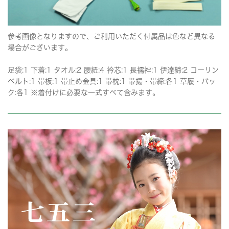
参考画像となりますので、ご利用いただく付属品は色など異なる
場合がございます。
足袋:1 下着:1 タオル:2 腰紐:4 衿芯:1 長襦袢:1 伊達締:2 コーリン
ベルト:1 帯板:1 帯止め金具:1 帯枕:1 帯揚・帯締:各1 草履・バッ
ク:各1 ※着付けに必要な一式すべて含みます。