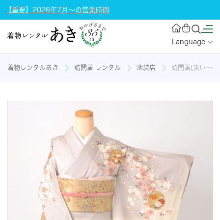
【重要】2026年7月～の営業時間
Language
着物レンタルあき
訪問着 レンタル
池袋店
訪問着[淡いグレー雪輪と桜]の着物レンタル