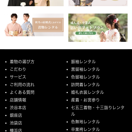
着物の選び方
振袖レンタル
こだわり
黒留袖レンタル
サービス
色留袖レンタル
ご利用の流れ
訪問着レンタル
よくある質問
婚礼衣装レンタル
店舗情報
産着・お宮参り
渋谷本店
七五三着物・十三詣りレンタ
ル
銀座店
色無地レンタル
池袋店
卒業袴レンタル
横浜店