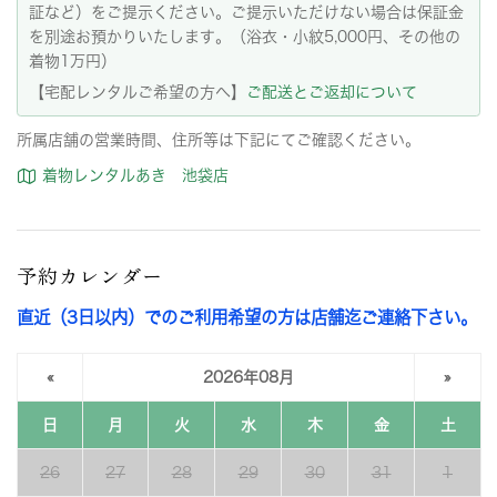
証など）をご提示ください。ご提示いただけない場合は保証金
を別途お預かりいたします。（浴衣・小紋5,000円、その他の
着物1万円）
【宅配レンタルご希望の方へ】
ご配送とご返却について
所属店舗の営業時間、住所等は下記にてご確認ください。
着物レンタルあき 池袋店
予約カレンダー
直近（3日以内）でのご利用希望の方は店舗迄ご連絡下さい。
«
2026年08月
»
日
月
火
水
木
金
土
26
27
28
29
30
31
1