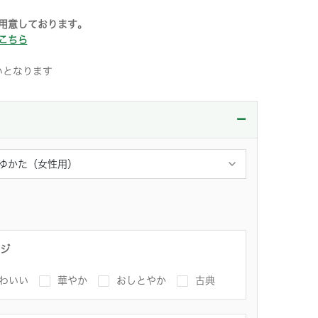
用意しております。
こちら
いとなります
ジ
わいい
華やか
おしとやか
古典