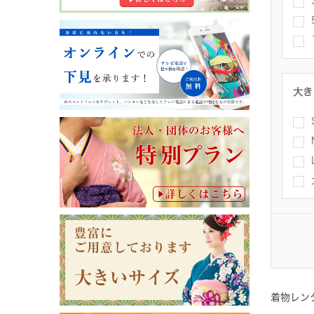
大き
着物レン