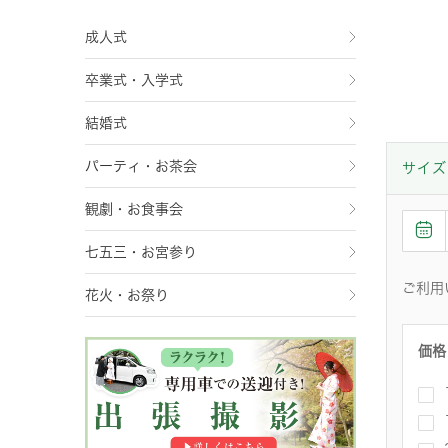
成人式
卒業式・入学式
結婚式
パーティ・お茶会
サイズ
観劇・お食事会
七五三・お宮参り
ご利用
花火・お祭り
価格