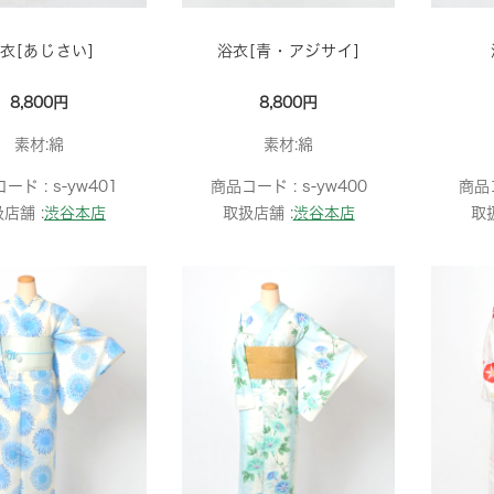
衣[あじさい]
浴衣[青・アジサイ]
8,800円
8,800円
素材:綿
素材:綿
コード :
s-yw401
商品コード :
s-yw400
商品
店舗 :
渋谷本店
取扱店舗 :
渋谷本店
取