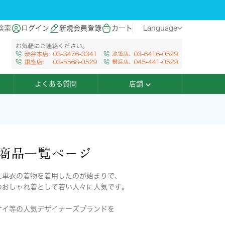
検索
ログイン
新規会員登録
カート
Language
よくある質問
店舗
の商品一覧ページ
た単衣の着物を着用したのが始まりで、
のおしゃれ着として若い人々に人気です。
サイ等の人気デザイナーズブランドを
。