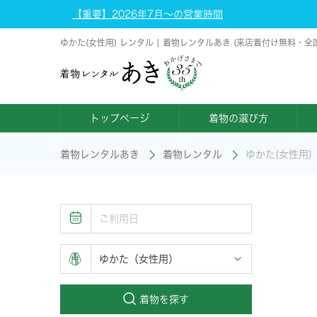
【重要】2026年7月～の営業時間
ゆかた(女性用) レンタル | 着物レンタルあき (来店着付け無料・全
トップページ
着物の選び方
着物レンタルあき
着物レンタル
ゆかた(女性用)
着物を探す