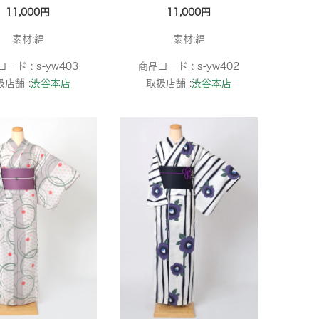
11,000円
11,000円
素材:綿
素材:綿
コード :
s-yw403
商品コード :
s-yw402
扱店舗 :
渋谷本店
取扱店舗 :
渋谷本店