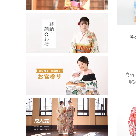
浴
商品
取扱