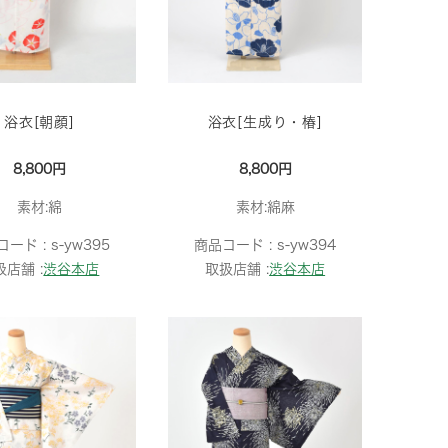
浴衣[朝顔]
浴衣[生成り・椿]
8,800円
8,800円
素材:綿
素材:綿麻
コード :
s-yw395
商品コード :
s-yw394
扱店舗 :
渋谷本店
取扱店舗 :
渋谷本店