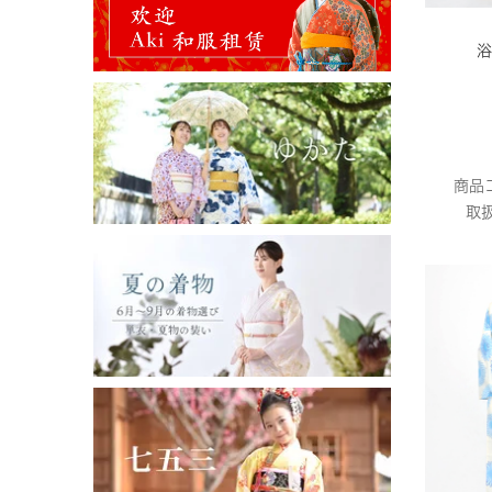
浴
商品
取扱