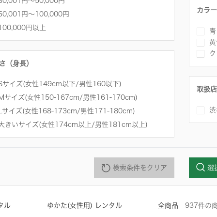
30,001円～50,000円
カラー
50,001円～100,000円
100,000円以上
青
黄
ク
さ（身長）
Sサイズ(女性149cm以下/男性160以下)
取扱店
Mサイズ(女性150-167cm/男性161-170cm)
渋
Lサイズ(女性168-173cm/男性171-180cm)
大きいサイズ(女性174cm以上/男性181cm以上)
検索条件をクリア
選
タル
ゆかた(女性用) レンタル
全商品
937
件
の